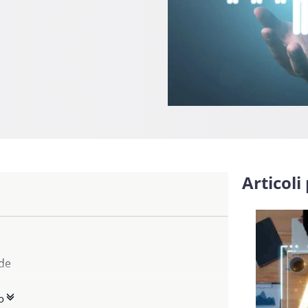
Articoli
nde
 per l’identità digitale
o
g