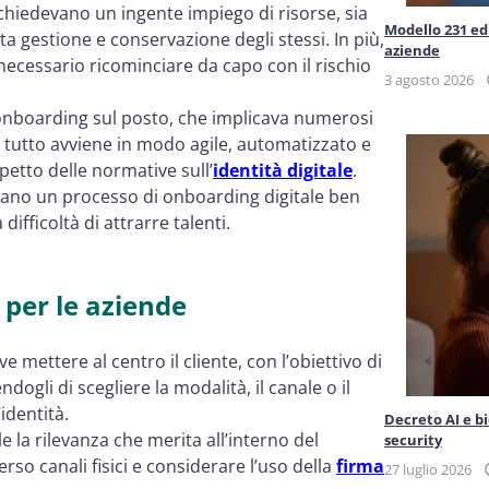
chiedevano un ingente impiego di risorse, sia
Modello 231 ed 
 gestione e conservazione degli stessi. In più,
aziende
ecessario ricominciare da capo con il rischio
3 agosto 2026
 onboarding sul posto, che implicava numerosi
i tutto avviene in modo agile, automatizzato e
petto delle normative sull’
identità digitale
.
tano un processo di onboarding digitale ben
difficoltà di attrarre talenti.
 per le aziende
 mettere al centro il cliente, con l’obiettivo di
gli di scegliere la modalità, il canale o il
identità.
Decreto AI e b
 la rilevanza che merita all’interno del
security
erso canali fisici e considerare l’uso della
firma
27 luglio 2026