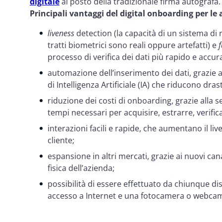
digitale
al posto della tradizionale firma autografa.
Principali vantaggi del digital onboarding per le
liveness
detection (la capacità di un sistema di ri
tratti biometrici sono reali oppure artefatti) e
processo di verifica dei dati più rapido e accur
automazione dell’inserimento dei dati, grazie a
di Intelligenza Artificiale (IA) che riducono dras
riduzione dei costi di onboarding, grazie alla s
tempi necessari per acquisire, estrarre, verific
interazioni facili e rapide, che aumentano il live
cliente;
espansione in altri mercati, grazie ai nuovi ca
fisica dell’azienda;
possibilità di essere effettuato da chiunque di
accesso a Internet e una fotocamera o webcam