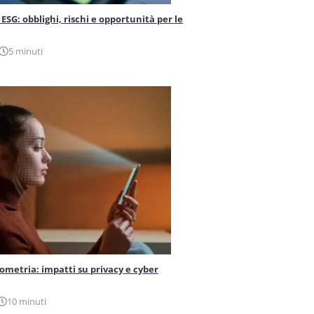
ESG: obblighi, rischi e opportunità per le
5 minuti
iometria: impatti su privacy e cyber
10 minuti