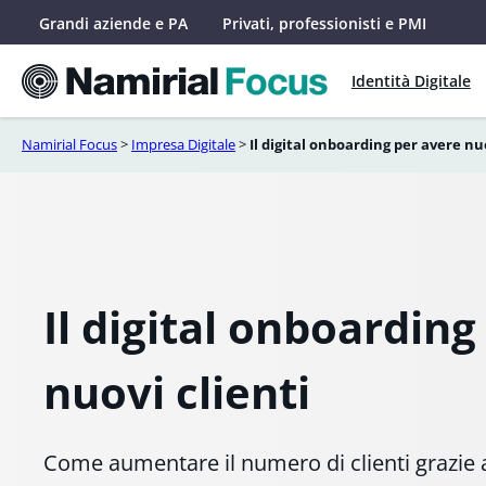
Vai
Grandi aziende e PA
Privati, professionisti e PMI
al
contenuto
Identità Digitale
Namirial Focus
>
Impresa Digitale
>
Il digital onboarding per avere nuo
Il digital onboarding
nuovi clienti
Come aumentare il numero di clienti grazie a