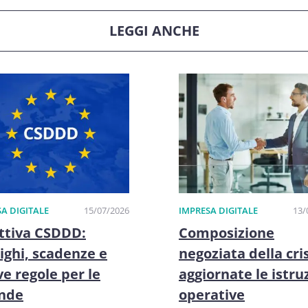
LEGGI ANCHE
A DIGITALE
15/07/2026
IMPRESA DIGITALE
13/
ttiva CSDDD:
Composizione
ighi, scadenze e
negoziata della cris
e regole per le
aggiornate le istru
ende
operative