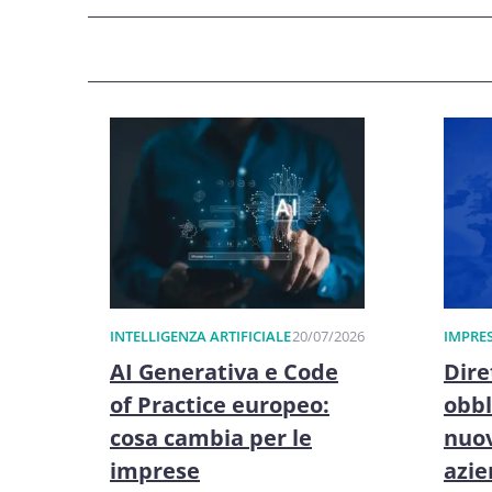
INTELLIGENZA ARTIFICIALE
20/07/2026
IMPRES
AI Generativa e Code
Dire
of Practice europeo:
obbl
cosa cambia per le
nuov
imprese
azi