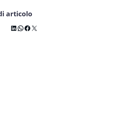
i articolo
LinkedIn
WhatsApp
Facebook
X