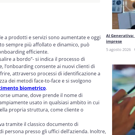
AI Generativa:
tale a prodotti e servizi sono aumentate e oggi
imprese
o sempre più affollato e dinamico, può
5 agosto 2026
onboarding efficiente.
lire a bordo”- si indica il processo di
e, l’onboarding consente ai nuovi clienti di
rire, attraverso processi di identificazione a
zza dei metodi face-to-face e si svolgono
cimento biometrico
.
isorse umane, dove prende il nome di
 ampiamente usato in qualsiasi ambito in cui
la propria struttura, come cliente o
niva tramite il classico documento di
 persona presso gli uffici dell’azienda. Inoltre,