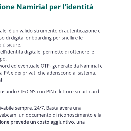
ione Namirial per l’identità
tale, è un valido strumento di autenticazione e
o di digital onboarding per snellire le
iù sicure.
ell’identità digitale, permette di ottenere le
mpo.
sword ed eventuale OTP- generate da Namirial e
a PA e dei privati che aderiscono al sistema.
al
:
ti usando CIE/CNS con PIN e lettore smart card
tivabile sempre, 24/7. Basta avere una
 webcam, un documento di riconoscimento e la
zione prevede un costo aggiuntivo
, una