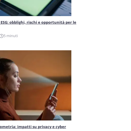
ESG: obblighi, rischi e opportunità per le
5 minuti
iometria: impatti su privacy e cyber