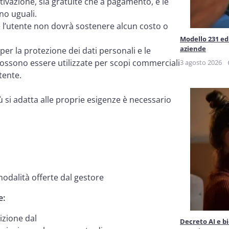
ttivazione, sia gratuite che a pagamento, e le
ono uguali.
 e l’utente non dovrà sostenere alcun costo o
Modello 231 ed 
aziende
 per la protezione dei dati personali e le
possono essere utilizzate per scopi commerciali
3 agosto 2026
tente.
iù si adatta alle proprie esigenze è necessario
modalità offerte dal gestore
e:
zione dal
Decreto AI e b