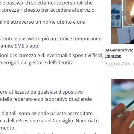
e e password) strettamente personali che
 sicurezza richiesto per accedere al servizio:
 online attraverso un nome utente e una
 utente e password più un codice temporaneo
ramite SMS o app;
AI Generativa:
ioni di sicurezza e di eventuali dispositivi fisici,
imprese
rogati dal gestore dell’identità.
5 agosto 2026
re utilizzato da qualsiasi dispositivo
dello federato e collaborativo di aziende
tà digitali, sono aziende private accreditate
cnica della Presidenza del Consiglio. Namirial è
amento.