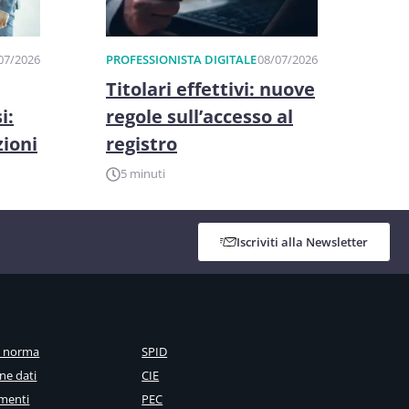
07/2026
PROFESSIONISTA DIGITALE
08/07/2026
Titolari effettivi: nuove
i:
regole sull’accesso al
zioni
registro
5 minuti
Iscriviti alla Newsletter
a norma
SPID
ne dati
CIE
menti
PEC