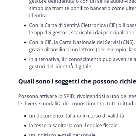
gestore dell’identità̀ o con un selfie audio-v
simbolica tramite bonifico bancario come ulter
identità.
Con la Carta d’Identità Elettronica (CIE) o il pa
le app dei gestori, scaricabili dai principali app
Con la CIE, la Carta Nazionale dei Servizi (CNS), 
grazie all’ausilio di un lettore (per esempio, la 
In alternativa, il riconoscimento può avvenire a
gestori dell’identità̀ digitale.
Quali sono i soggetti che possono richi
Possono attivare lo SPID, rivolgendosi a uno dei gest
le diverse modalità di riconoscimento, tutti i cittad
un documento italiano in corso di validità
la tessera sanitaria con il codice fiscale
un indirizzo e-mail personale