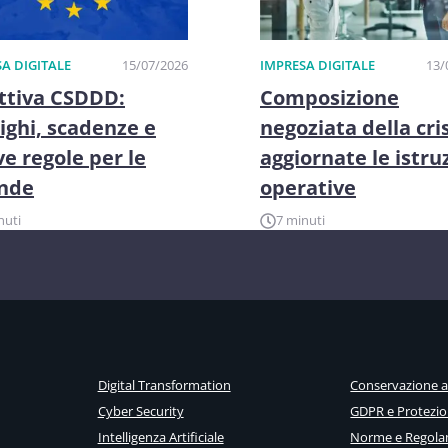
A DIGITALE
15/07/2026
IMPRESA DIGITALE
13/
ttiva CSDDD:
Composizione
ighi, scadenze e
negoziata della cris
e regole per le
aggiornate le istru
ende
operative
nuti
7 minuti
Digital Transformation
Conservazione 
Cyber Security
GDPR e Protezio
Intelligenza Artificiale
Norme e Regola