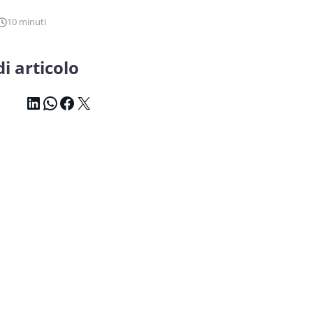
10 minuti
i articolo
LinkedIn
WhatsApp
Facebook
X