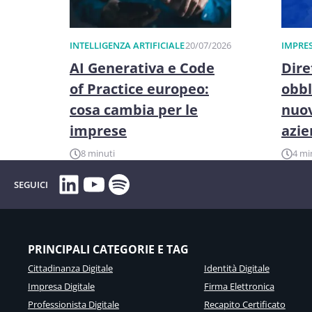
INTELLIGENZA ARTIFICIALE
20/07/2026
IMPRES
AI Generativa e Code
Dire
of Practice europeo:
obbl
cosa cambia per le
nuov
imprese
azi
8 minuti
4 mi
LinkedIn
YouTube
Spotify
SEGUICI
PRINCIPALI CATEGORIE E TAG
Cittadinanza Digitale
Identità Digitale
Impresa Digitale
Firma Elettronica
Professionista Digitale
Recapito Certificato