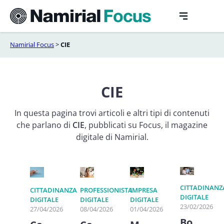
Vai
al
contenuto
Namirial Focus
>
CIE
CIE
In questa pagina trovi articoli e altri tipi di contenuti
che parlano di
CIE
, pubblicati su Focus, il magazine
digitale di Namirial.
CITTADINANZ
CITTADINANZA
PROFESSIONISTA
IMPRESA
DIGITALE
DIGITALE
DIGITALE
DIGITALE
23/02/2026
27/04/2026
08/04/2026
01/04/2026
Bo