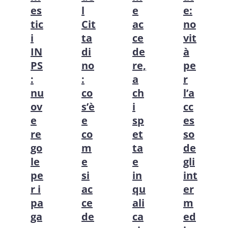
es
l
e
e:
tic
Cit
ac
no
i
ta
ce
vit
IN
di
de
à
PS
no
re,
pe
:
:
a
r
nu
co
ch
l’a
ov
s’è
i
cc
e
e
sp
es
re
co
et
so
go
m
ta
de
le
e
e
gli
pe
si
in
int
r i
ac
qu
er
pa
ce
ali
m
ga
de
ca
ed