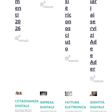
m
si
iar
4
en
minuti
è
i
ti
ric
ai
20
on
se
26
os
rvi
ci
zi
6
minuti
ut
Ad
o
e
e
6
minuti
Ad
er
5
minuti
CITTADINANZA
IMPRESA
FATTURA
IDENTITÀ
DIGITALE
DIGITALE
ELETTRONICA
DIGITALE
02/04/2025
29/07/2024
23/05/2024
07/05/2024