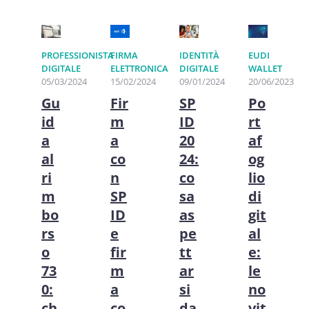
PROFESSIONISTA
FIRMA
IDENTITÀ
EUDI
DIGITALE
ELETTRONICA
DIGITALE
WALLET
05/03/2024
15/02/2024
09/01/2024
20/06/2023
Gu
Fir
SP
Po
id
m
ID
rt
a
a
20
af
al
co
24:
og
ri
n
co
lio
m
SP
sa
di
bo
ID
as
git
rs
e
pe
al
o
fir
tt
e:
73
m
ar
le
0:
a
si
no
ch
co
da
vit