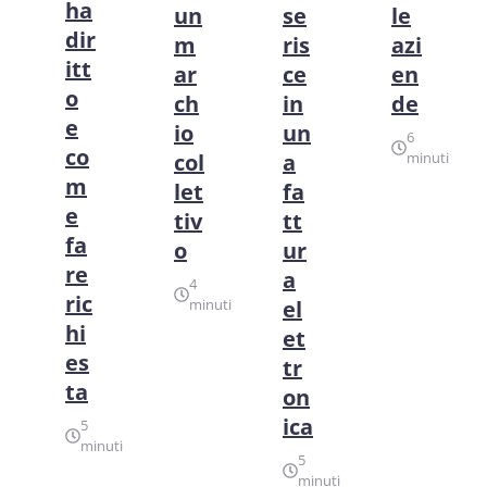
ha
un
se
le
dir
m
ris
azi
itt
ar
ce
en
o
ch
in
de
e
io
un
6
co
col
a
minuti
m
let
fa
e
tiv
tt
fa
o
ur
re
a
4
ric
minuti
el
hi
et
es
tr
ta
on
ica
5
minuti
5
minuti