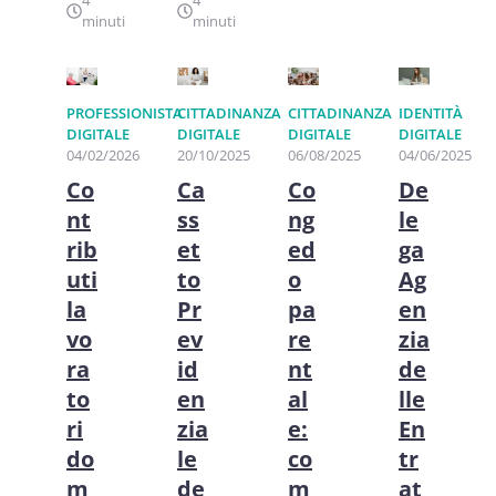
4
4
minuti
minuti
PROFESSIONISTA
CITTADINANZA
CITTADINANZA
IDENTITÀ
DIGITALE
DIGITALE
DIGITALE
DIGITALE
04/02/2026
20/10/2025
06/08/2025
04/06/2025
Co
Ca
Co
De
nt
ss
ng
le
rib
et
ed
ga
uti
to
o
Ag
la
Pr
pa
en
vo
ev
re
zia
ra
id
nt
de
to
en
al
lle
ri
zia
e:
En
do
le
co
tr
m
de
m
at