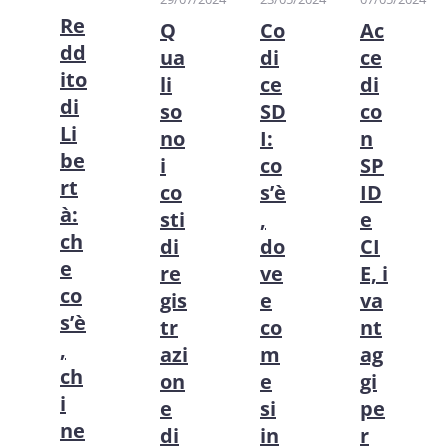
Re
Q
Co
Ac
dd
ua
di
ce
ito
li
ce
di
di
so
SD
co
Li
no
I:
n
be
i
co
SP
rt
co
s’è
ID
à:
sti
,
e
ch
di
do
CI
e
re
ve
E, i
co
gis
e
va
s’è
tr
co
nt
,
azi
m
ag
ch
on
e
gi
i
e
si
pe
ne
di
in
r