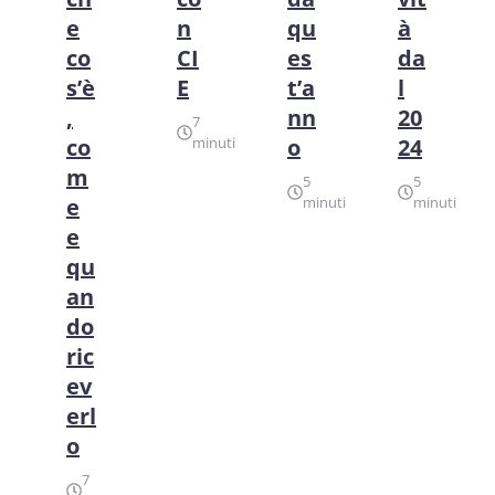
e
n
qu
à
co
CI
es
da
s’è
E
t’a
l
,
nn
20
7
co
minuti
o
24
m
5
5
e
minuti
minuti
e
qu
an
do
ric
ev
erl
o
7