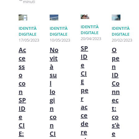
minuti
IDENTITÀ
IDENTITÀ
IDENTITÀ
IDENTITÀ
DIGITALE
DIGITALE
DIGITALE
DIGITALE
20/04/2023
17/05/2023
10/05/2023
20/02/2023
SP
Ac
No
O
ID
ce
vit
pe
e
ss
à
n
CI
o
su
ID
E
co
l
Co
pe
n
lo
nn
r
SP
gi
ec
ac
ID
n
t:
ce
e
co
co
de
CI
n
s’è
re
E:
CI
e