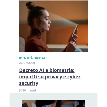
IDENTITÀ DIGITALE
27/07/2026
Decreto AI e biometria:
impatti su privacy e cyber
security
10 minuti