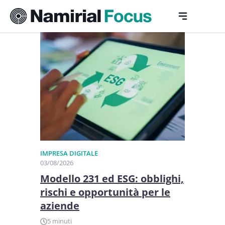
Vai
N
al
contenuto
a
m
i
r
i
a
IMPRESA DIGITALE
03/08/2026
l
Modello 231 ed ESG: obblighi,
rischi e opportunità per le
aziende
5 minuti