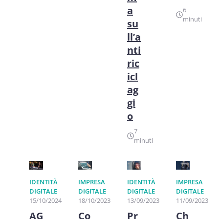
a
6
minuti
su
ll’a
nti
ric
icl
ag
gi
o
7
minuti
IDENTITÀ
IMPRESA
IDENTITÀ
IMPRESA
DIGITALE
DIGITALE
DIGITALE
DIGITALE
15/10/2024
18/10/2023
13/09/2023
11/09/2023
AG
Co
Pr
Ch