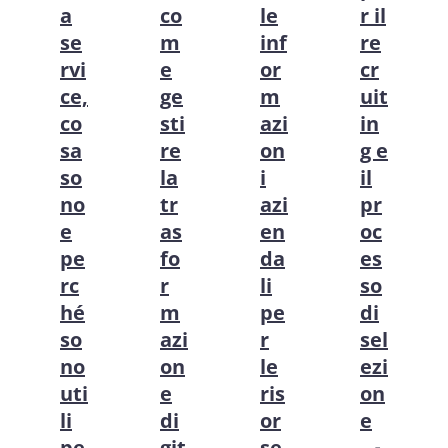
a
co
le
r il
se
m
inf
re
rvi
e
or
cr
ce,
ge
m
uit
co
sti
azi
in
sa
re
on
g e
so
la
i
il
no
tr
azi
pr
e
as
en
oc
pe
fo
da
es
rc
r
li
so
hé
m
pe
di
so
azi
r
sel
no
on
le
ezi
uti
e
ris
on
li
di
or
e
pe
git
se