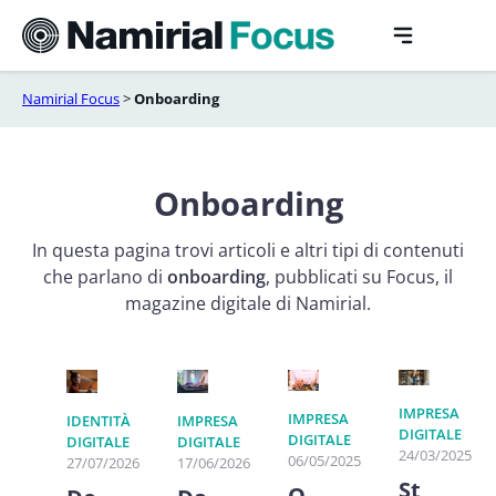
Vai
al
contenuto
Namirial Focus
>
Onboarding
Onboarding
In questa pagina trovi articoli e altri tipi di contenuti
che parlano di
onboarding
, pubblicati su Focus, il
magazine digitale di Namirial.
IMPRESA
IMPRESA
IDENTITÀ
IMPRESA
DIGITALE
DIGITALE
DIGITALE
DIGITALE
24/03/2025
06/05/2025
27/07/2026
17/06/2026
St
O