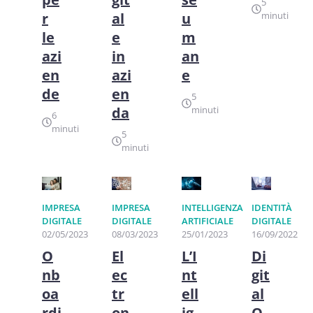
5
r
al
u
minuti
le
e
m
azi
in
an
en
azi
e
de
en
5
da
minuti
6
minuti
5
minuti
IMPRESA
IMPRESA
INTELLIGENZA
IDENTITÀ
DIGITALE
DIGITALE
ARTIFICIALE
DIGITALE
02/05/2023
08/03/2023
25/01/2023
16/09/2022
O
El
L’I
Di
nb
ec
nt
git
oa
tr
ell
al
rdi
on
ig
O