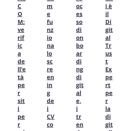
C
m
oc
i è
O
e
es
il
M:
fu
so
Di
ve
nz
di
git
rif
io
on
al
ic
na
bo
Tr
a
lo
ar
us
de
sc
di
t
ll’e
re
ng
Ex
tà
en
di
pe
pe
in
git
rt
r
g
al
pe
sit
de
e,
r
i
i
i
la
pe
CV
tr
di
r
co
en
git