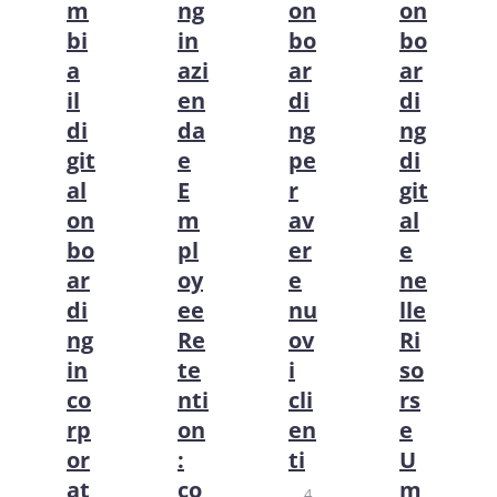
m
ng
on
on
bi
in
bo
bo
a
azi
ar
ar
il
en
di
di
di
da
ng
ng
git
e
pe
di
al
E
r
git
on
m
av
al
bo
pl
er
e
ar
oy
e
ne
di
ee
nu
lle
ng
Re
ov
Ri
in
te
i
so
co
nti
cli
rs
rp
on
en
e
or
:
ti
U
at
co
m
4