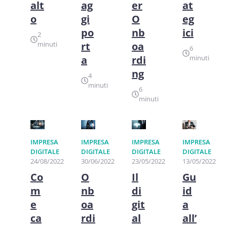
alt
ag
er
at
o
gi
O
eg
po
nb
ici
2
minuti
rt
oa
6
a
rdi
minuti
ng
4
minuti
6
minuti
IMPRESA
IMPRESA
IMPRESA
IMPRESA
DIGITALE
DIGITALE
DIGITALE
DIGITALE
24/08/2022
30/06/2022
23/05/2022
13/05/2022
Co
O
Il
Gu
m
nb
di
id
e
oa
git
a
ca
rdi
al
all’