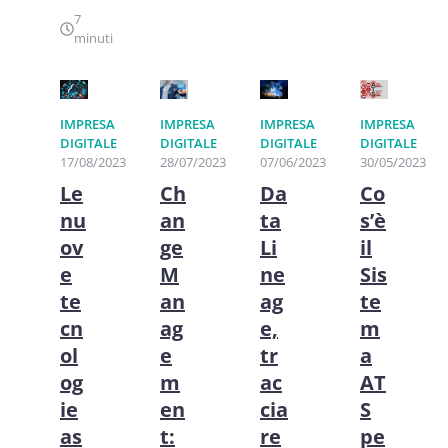
7
minuti
IMPRESA
IMPRESA
IMPRESA
IMPRESA
DIGITALE
DIGITALE
DIGITALE
DIGITALE
17/08/2023
28/07/2023
07/06/2023
30/05/2023
Le
Ch
Da
Co
nu
an
ta
s’è
ov
ge
Li
il
e
M
ne
Sis
te
an
ag
te
cn
ag
e,
m
ol
e
tr
a
og
m
ac
AT
ie
en
cia
S
as
t:
re
pe