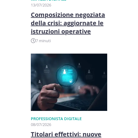
13/07/2026
Composizione negoziata
della crisi: aggiornate le
istruzioni operative
7 minuti
PROFESSIONISTA DIGITALE
08/07/2026
Titolari effettivi: nuove