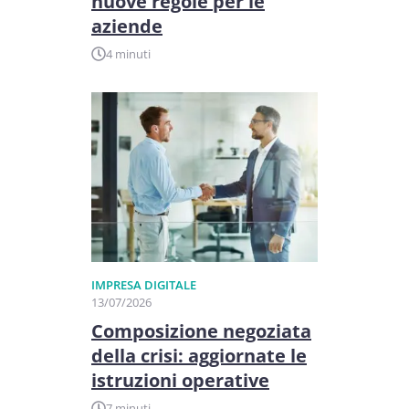
nuove regole per le
aziende
4 minuti
IMPRESA DIGITALE
13/07/2026
Composizione negoziata
della crisi: aggiornate le
istruzioni operative
7 minuti