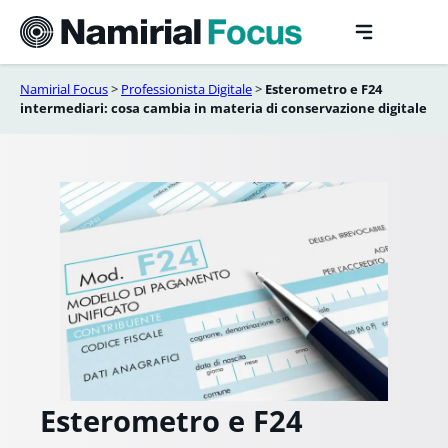
Vai
al
contenuto
Namirial Focus
>
Professionista Digitale
>
Esterometro e F24
intermediari: cosa cambia in materia di conservazione digitale
Esterometro e F24