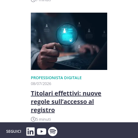
PROFESSIONISTA DIGITALE
08/07/2026
Titolari effettivi: nuove
regole sull’accesso al
registro
5 minuti
LinkedIn
YouTube
Spotify
SEGUICI