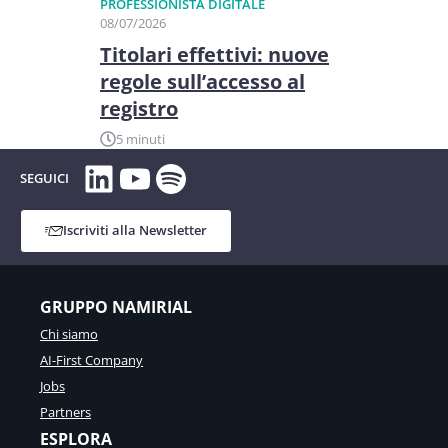
PROFESSIONISTA DIGITALE
08/07/2026
Titolari effettivi: nuove
regole sull’accesso al
registro
5 minuti
LinkedIn
YouTube
Spotify
SEGUICI
Iscriviti alla Newsletter
GRUPPO NAMIRIAL
Chi siamo
AI-First Company
Jobs
Partners
ESPLORA