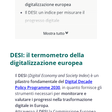
digitalizzazione europea
Il DESI: un indice per misurare il
progresso digitale
Il Digital Decade Policy Programme
Mostra tutto
2030: una visione per l'Europa
digitale
I dati del DESI 2024: un'Europa
DESI: il termometro della
digitale a due velocità
digitalizzazione europea
L'Italia tra luci e ombre nel
Il
DESI
(
Digital Economy and Society Index
) è un
panorama digitale europeo
pilastro fondamentale del
Digital Decade
Digitalizzazione imprese: l'Italia tra
Policy Programme 2030
, in quanto fornisce gli
i primi in Europa
strumenti necessari per
monitorare e
valutare i progressi nella trasformazione
nella digitalizzazione di base
digitale in Europa
.
Attraverso il
DESI
la Commissione Europea