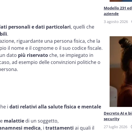
Modello 231 ed 
aziende
3 agosto 2026
ati personali e dati particolari
, quelli che
bili
.
azione, riguardante una persona fisica, che la
pio il nome e il cognome o il suo codice fiscale.
 un dato
più riservato
che, se impiegato in
aso, ad esempio delle convinzioni politiche o
 persona.
che i
dati relativi alla salute fisica e mentale
Decreto AI e b
security
le
malattie
di un soggetto,
27 luglio 2026
anamnesi medica
, i
trattamenti
ai quali il