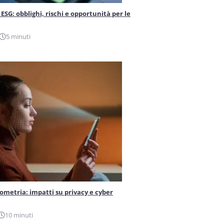
ESG: obblighi, rischi e opportunità per le
5 minuti
iometria: impatti su privacy e cyber
10 minuti