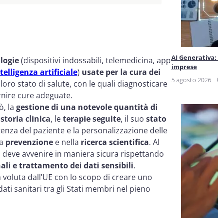
obiettivi
za dei dati personali
AI Generativa:
logie
(dispositivi indossabili, telemedicina, app
imprese
telligenza artificiale
)
usate per la cura dei
5 agosto 2026
 loro stato di salute, con le quali diagnosticare
ornire cure adeguate.
ò, la
gestione di una notevole quantità di
a
storia clinica
, le
terapie seguite
, il suo
stato
stenza del paziente e la personalizzazione delle
la
prevenzione
e nella
ricerca scientifica
. Al
ti, deve avvenire in maniera sicura rispettando
li e trattamento dei dati sensibili
.
a voluta dall’UE con lo scopo di creare uno
dati sanitari tra gli Stati membri nel pieno