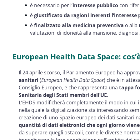
è necessario per l’
interesse pubblico
con rifer
è
giustificato da ragioni inerenti l’interesse
è
finalizzato alla medicina preventiva
o alla
valutazioni di idoneità alla mansione, diagnosi,
European Health Data Space: cos’
Il 24 aprile scorso, il Parlamento Europeo ha appro
sanitari
(
European Health Data Space
) che è in atte
Consiglio Europeo, e che rappresenta una
tappa fo
Sanitaria degli Stati membri dell’UE
.
L’EHDS modificherà completamente il modo in cui i da
nella quale la digitalizzazione sta interessando semp
creazione di uno Spazio europeo dei dati sanitari na
quantità di dati elettronici che ogni giorno vien
da superare quegli ostacoli, come le diverse normati
impediscono la loro condivisione nell’ambito del pae