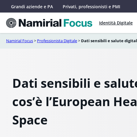
Vai
Grandi aziende e PA
Privati, professionisti e PMI
al
contenuto
Identità Digitale
Namirial Focus
>
Professionista Digitale
>
Dati sensibili e salute digit
Dati sensibili e salut
cos’è l’European Hea
Space