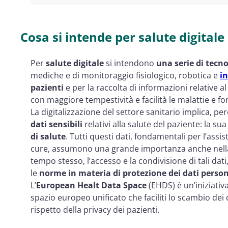
European Health Data Space: cos'è
European Health Data Space: quali sono i suoi 
Cosa si intende per salute digitale
European Health Data Space: privacy e sicurez
Per
salute digitale
si intendono
una serie di tecno
mediche e di monitoraggio fisiologico, robotica e
in
pazienti
e per la raccolta di informazioni relative al
con maggiore tempestività e facilità le malattie e f
La digitalizzazione del settore sanitario implica, per
dati sensibili
relativi alla salute del paziente: la su
di salute
. Tutti questi dati, fondamentali per l’assi
cure, assumono una grande importanza anche nel
tempo stesso, l’accesso e la condivisione di tali da
le
norme in materia di protezione dei dati persona
L’
European Healt Data Space
(EHDS) è un’iniziativ
spazio europeo unificato che faciliti lo scambio dei 
rispetto della privacy dei pazienti.