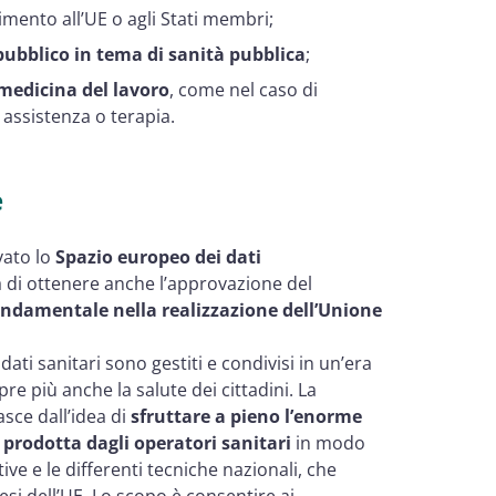
imento all’UE o agli Stati membri;
 pubblico in tema di sanità pubblica
;
medicina del lavoro
, come nel caso di
 assistenza o terapia.
è
vato lo
Spazio europeo dei dati
sa di ottenere anche l’approvazione del
ndamentale nella realizzazione dell’Unione
ti sanitari sono gestiti e condivisi in un’era
re più anche la salute dei cittadini. La
sce dall’idea di
sfruttare a pieno l’enorme
e prodotta dagli operatori sanitari
in modo
ve e le differenti tecniche nazionali, che
si dell’UE. Lo scopo è consentire ai