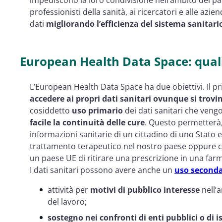
professionisti della sanità, ai ricercatori e alle azie
dati
migliorando l’efficienza del sistema sanitari
European Health Data Space: quali 
L’European Health Data Space ha due obiettivi. Il p
accedere ai propri dati sanitari ovunque si trov
cosiddetto
uso primario
dei dati sanitari che veng
facile la continuità delle cure
. Questo permetterà, 
informazioni sanitarie di un cittadino di uno Stat
trattamento terapeutico nel nostro paese oppure con
un paese UE di ritirare una prescrizione in una farm
I dati sanitari possono avere anche un
uso seconda
attività per
motivi di pubblico interesse
nell’a
del lavoro;
sostegno nei confronti di enti pubblici o di i