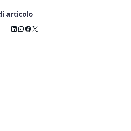
i articolo
LinkedIn
WhatsApp
Facebook
X