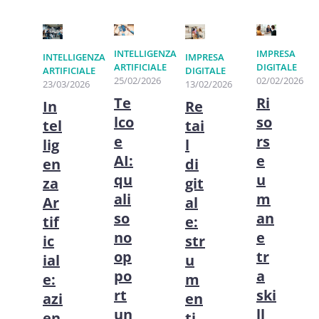
INTELLIGENZA
IMPRESA
INTELLIGENZA
IMPRESA
ARTIFICIALE
DIGITALE
ARTIFICIALE
DIGITALE
25/02/2026
02/02/2026
23/03/2026
13/02/2026
Te
Ri
In
Re
lco
so
tel
tai
e
rs
lig
l
AI:
e
en
di
qu
u
za
git
ali
m
Ar
al
so
an
tif
e:
no
e
ic
str
op
tr
ial
u
po
a
e:
m
rt
ski
azi
en
un
ll
en
ti