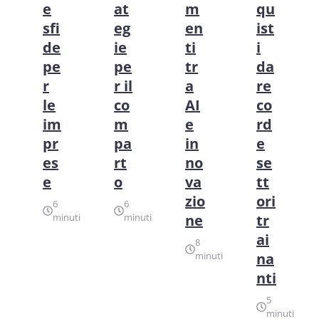
e
at
m
qu
sfi
eg
en
ist
de
ie
ti
i
pe
pe
tr
da
r
r il
a
re
le
co
AI
co
im
m
e
rd
pr
pa
in
e
es
rt
no
se
e
o
va
tt
zio
ori
6
6
minuti
minuti
ne
tr
ai
8
minuti
na
nti
5
minuti