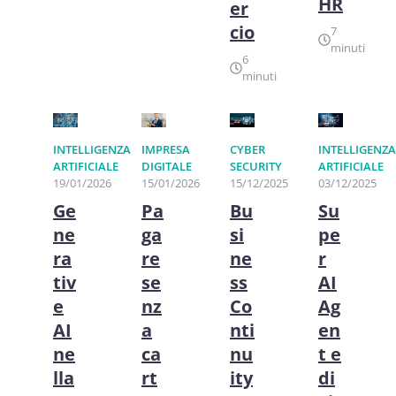
HR
er
cio
7
minuti
6
minuti
INTELLIGENZA
IMPRESA
CYBER
INTELLIGENZA
ARTIFICIALE
DIGITALE
SECURITY
ARTIFICIALE
19/01/2026
15/01/2026
15/12/2025
03/12/2025
Ge
Pa
Bu
Su
ne
ga
si
pe
ra
re
ne
r
tiv
se
ss
AI
e
nz
Co
Ag
AI
a
nti
en
ne
ca
nu
t e
lla
rt
ity
di