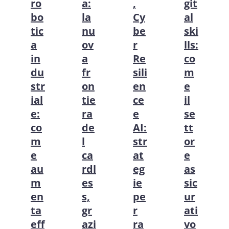
ro
a:
,
git
bo
la
Cy
al
tic
nu
be
ski
a
ov
r
lls:
in
a
Re
co
du
fr
sili
m
str
on
en
e
ial
tie
ce
il
e:
ra
e
se
co
de
AI:
tt
m
l
str
or
e
ca
at
e
au
rdl
eg
as
m
es
ie
sic
en
s,
pe
ur
ta
gr
r
ati
eff
azi
ra
vo