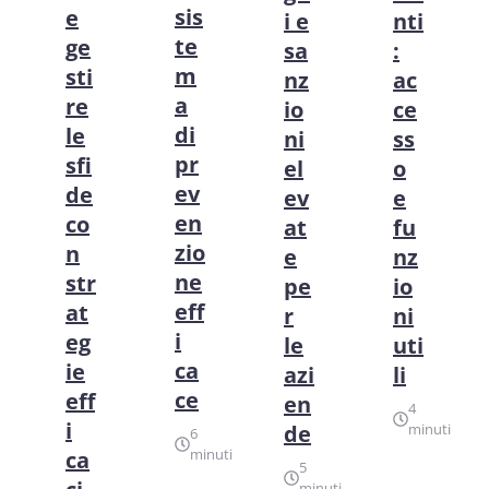
sis
e
i e
nti
te
ge
sa
:
m
sti
nz
ac
a
re
io
ce
di
le
ni
ss
pr
sfi
el
o
ev
de
ev
e
en
co
at
fu
zio
n
e
nz
ne
str
pe
io
eff
at
r
ni
i
eg
le
uti
ca
ie
azi
li
ce
eff
en
4
i
de
minuti
6
minuti
ca
5
minuti