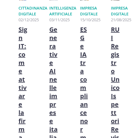
CITTADINANZA
INTELLIGENZA
IMPRESA
IMPRESA
DIGITALE
ARTIFICIALE
DIGITALE
DIGITALE
02/12/2025
03/11/2025
15/10/2025
21/08/2025
Sig
Ge
ES
RU
n
ne
G
I
IT:
ra
e
Re
co
tiv
IA
gis
m
e
tr
tr
e
AI
a
o
at
ne
co
Un
tiv
lle
m
ico
ar
im
pli
Is
e
pr
an
pe
la
es
ce
tt
fir
e
no
ori
m
ita
r
Re
a
lia
m
vis