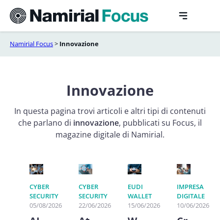
Vai
al
contenuto
Namirial Focus
>
Innovazione
Innovazione
In questa pagina trovi articoli e altri tipi di contenuti
che parlano di
innovazione
, pubblicati su Focus, il
magazine digitale di Namirial.
CYBER
CYBER
EUDI
IMPRESA
SECURITY
SECURITY
WALLET
DIGITALE
05/08/2026
22/06/2026
15/06/2026
10/06/2026