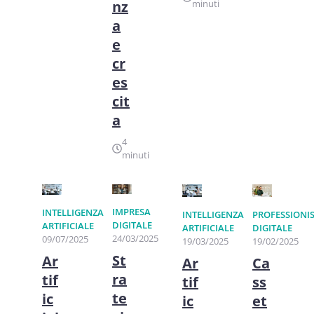
nz
minuti
a
e
cr
es
cit
a
4
minuti
IMPRESA
INTELLIGENZA
INTELLIGENZA
PROFESSIONI
DIGITALE
ARTIFICIALE
ARTIFICIALE
DIGITALE
24/03/2025
09/07/2025
19/03/2025
19/02/2025
St
Ar
Ar
Ca
ra
tif
tif
ss
te
ic
ic
et