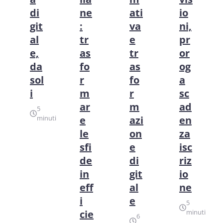
di
ne
ati
io
git
:
va
ni,
al
tr
e
pr
e,
as
tr
or
da
fo
as
og
sol
r
fo
a
i
m
r
sc
ar
m
ad
5
minuti
e
azi
en
le
on
za
sfi
e
isc
de
di
riz
in
git
io
eff
al
ne
i
e
5
cie
minuti
6