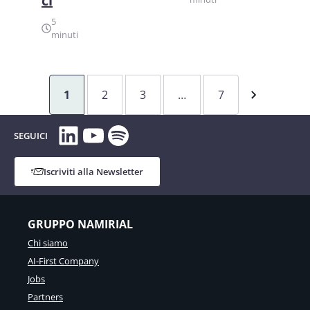
ci
5
minuti
1
2
3
…
7
LinkedIn
YouTube
Spotify
SEGUICI
Iscriviti alla Newsletter
GRUPPO NAMIRIAL
Chi siamo
AI-First Company
Jobs
Partners