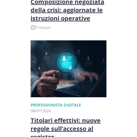
Composizione negoziata
della crisi: aggiornate le
istruzioni operative
7 minuti
PROFESSIONISTA DIGITALE
08/07/2026
Titolari effettivi: nuove
regole sull’accesso al
registro