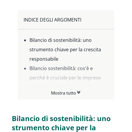
INDICE DEGLI ARGOMENTI
Bilancio di sostenibilità: uno
strumento chiave per la crescita
responsabile
Bilancio sostenibilità: cos'è e
perché è cruciale per le imprese
Differenze tra Bilancio di
Mostra tutto
sostenibilità e altre forme di
rendicontazione
Bilancio di sostenibilità
Bilancio di sostenibilità: uno
obbligatorio: le aziende coinvolte
strumento chiave per la