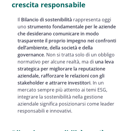
Come il Bilancio di sostenibilità
crescita responsabile
genera vantaggio competitivo?
Il
Bilancio di sostenibilità
rappresenta oggi
Bilanci sostenibilità: uno sguardo al
uno
strumento fondamentale per le aziende
futuro
che desiderano comunicare in modo
trasparente il proprio impegno nei confronti
dell’ambiente, della società e della
governance
. Non si tratta solo di un obbligo
normativo per alcune realtà, ma di
una leva
strategica per migliorare la reputazione
aziendale, rafforzare le relazioni con gli
stakeholder e attrarre investitori
. In un
mercato sempre più attento ai temi ESG,
integrare la sostenibilità nella gestione
aziendale significa posizionarsi come leader
responsabili e innovativi.