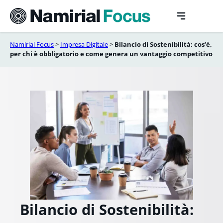
Vai
al
contenuto
Namirial Focus
>
Impresa Digitale
>
Bilancio di Sostenibilità: cos’è,
per chi è obbligatorio e come genera un vantaggio competitivo
Bilancio di Sostenibilità: