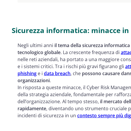
L'importanza del Cyber Risk Insurance
I benefici del Cyber Risk Insurance per le azie
Sicurezza informatica: minacce in 
Negli ultimi anni
il tema della sicurezza informatic
tecnologico globale
. La crescente frequenza di
atta
nelle reti aziendali, ha portato a una maggiore cons
e i sistemi critici. Tra i rischi più gravi figurano gli
at
phishing
e i
data breach
, che
possono causare danni
organizzazioni
.
In risposta a queste minacce, il Cyber Risk Manag
della strategia aziendale, fondamentale per rafforza
dell’organizzazione. Al tempo stesso,
il mercato del
rapidamente
, diventando uno strumento cruciale p
incidenti di sicurezza in un
contesto sempre più digi