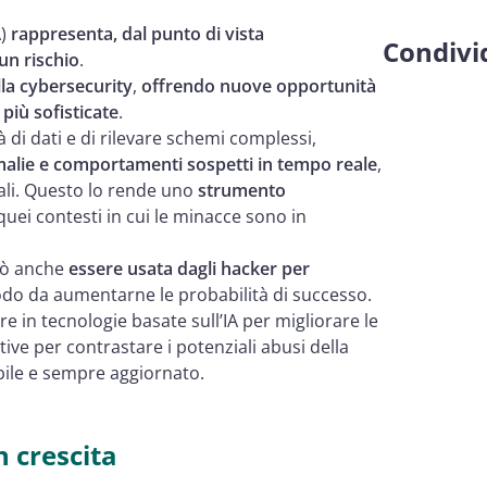
A)
rappresenta, dal punto di vista
Condivid
un rischio
.
la cybersecurity
,
offrendo nuove opportunità
più sofisticate
.
 di dati e di rilevare schemi complessi,
malie e comportamenti sospetti in tempo reale
,
ali. Questo lo rende uno
strumento
quei contesti in cui le minacce sono in
può anche
essere usata dagli hacker per
do da aumentarne le probabilità di successo.
 in tecnologie basate sull’IA per migliorare le
ive per contrastare i potenziali abusi della
bile e sempre aggiornato.
n crescita