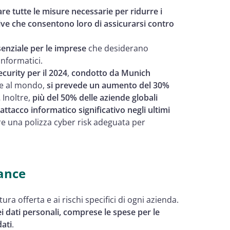
re tutte le misure necessarie per ridurre i
tive che consentono loro di assicurarsi contro
enziale per le imprese
che desiderano
informatici.
ecurity per il 2024
,
condotto da Munich
ne al mondo,
si prevede un aumento del 30%
.
Inoltre,
più del 50% delle aziende globali
attacco informatico significativo negli ultimi
re una polizza cyber risk adeguata per
rance
ura offerta e ai rischi specifici di ogni azienda.
dei dati personali, comprese le spese per le
dati
.