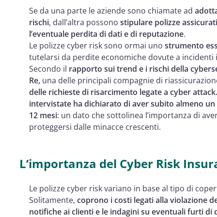
Se da una parte le aziende sono chiamate ad
adotta
rischi
, dall’altra possono
stipulare polizze assicura
l’eventuale perdita di dati e di reputazione
.
Le polizze cyber risk sono ormai uno
strumento ess
tutelarsi da perdite economiche dovute a incidenti 
Secondo il
rapporto sui trend e i rischi della cybers
Re,
una delle principali compagnie di riassicurazio
delle richieste di risarcimento legate a cyber attack
intervistate ha dichiarato di aver subito almeno un 
12 mesi
: un dato che sottolinea l’importanza di ave
proteggersi dalle minacce crescenti.
L’importanza del Cyber Risk Insu
Le polizze cyber risk variano in base al tipo di copert
Solitamente,
coprono i costi legati alla violazione 
notifiche ai clienti e le indagini su eventuali furti di 