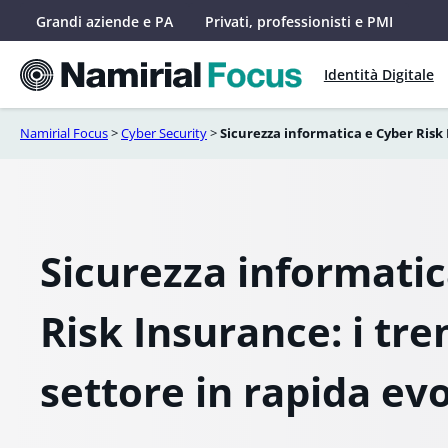
Vai
Grandi aziende e PA
Privati, professionisti e PMI
al
contenuto
Identità Digitale
Namirial Focus
>
Cyber Security
>
Sicurezza informatica e Cyber Risk 
Sicurezza informatic
Risk Insurance: i tre
settore in rapida ev