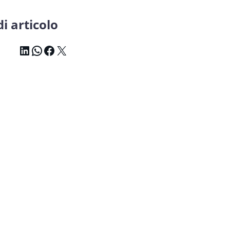
i articolo
LinkedIn
WhatsApp
Facebook
X