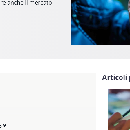
ere anche il mercato
Articoli
lla sicurezza informatica
o