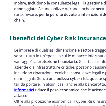
Inoltre,
includono le consulenze legali, la gestione de
danneggiate
. Alcune polizze offrono anche
copertura
ransomware,
per le perdite dovute a interruzioni de
chain
.
I benefici del Cyber Risk Insurance
Le imprese di qualsiasi dimensione e settore traggo
soprattutto in un’epoca in cui le minacce informati
vantaggi è la
protezione finanziaria
. Gli attacchi in
aziende o a infrastrutture critiche, possono causare
includono riparazioni tecniche, consulenze legali e p
danneggiati.
Senza una polizza cyber risk, queste 
tali da portare, in alcuni casi, anche alla bancarotta.
informatici
riduce il peso economico che le aziend
attacco
.
Oltre alla protezione economica, il Cyber Risk Insu