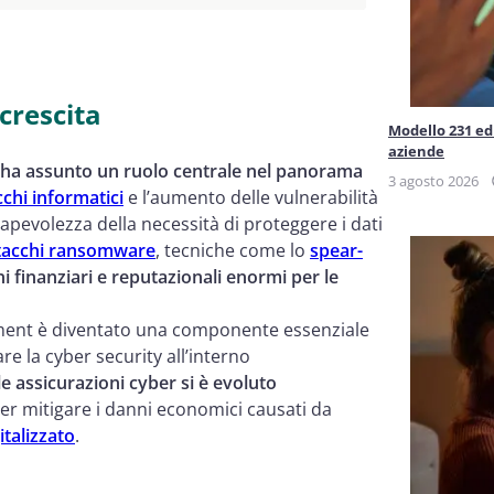
nde
crescita
Modello 231 ed 
aziende
a ha assunto un ruolo centrale nel panorama
3 agosto 2026
cchi informatici
e l’aumento delle vulnerabilità
apevolezza della necessità di proteggere i dati
tacchi ransomware
, tecniche come lo
spear-
 finanziari e reputazionali enormi per le
ement è diventato una componente essenziale
re la cyber security all’interno
le assicurazioni cyber si è evoluto
er mitigare i danni economici causati da
talizzato
.