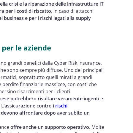
lla crisi e la riparazione delle infrastrutture IT
 per i costi di riscatto
, in caso di attacchi
l business e per i rischi legati alla supply
 per le aziende
no grandi benefici dalla Cyber Risk Insurance,
che sono sempre più diffuse. Uno dei principali
formatici, soprattutto quelli mirati a grandi
 perdite finanziarie massicce, con costi che
ersino risarcimenti per i clienti
spese potrebbero risultare veramente ingenti
e
 L
‘assicurazione contro i
rischi
e devono affrontare dopo aver subito un
rance
offre anche un supporto operativo
. Molte