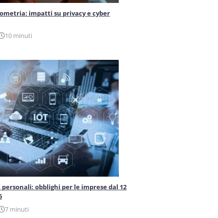
iometria: impatti su privacy e cyber
10 minuti
 personali: obblighi per le imprese dal 12
6
7 minuti