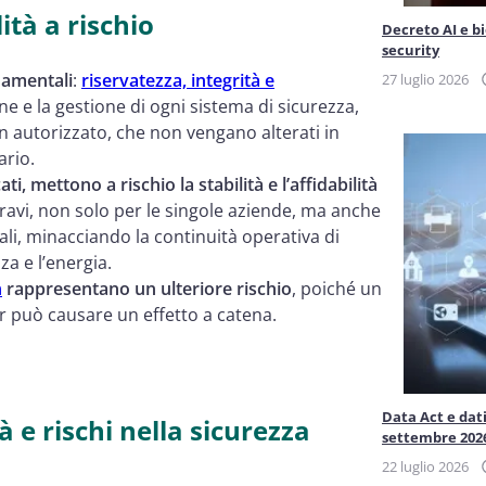
ità a rischio
Decreto AI e b
security
damentali
:
riservatezza, integrità e
27 luglio 2026
ne e la gestione di ogni sistema di sicurezza,
n autorizzato, che non vengano alterati in
ario.
ti, mettono a rischio la stabilità e l’affidabilità
avi, non solo per le singole aziende, ma anche
nali, minacciando la continuità operativa di
za e l’energia.
n
rappresentano un ulteriore rischio
, poiché un
r può causare un effetto a catena.
Data Act e dati
à e rischi nella sicurezza
settembre 202
22 luglio 2026