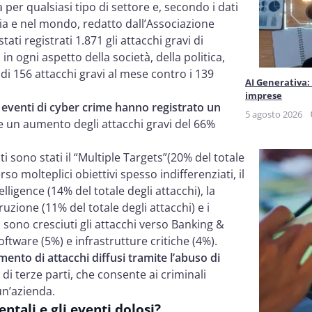
per qualsiasi tipo di settore e, secondo i dati
alia e nel mondo, redatto dall’Associazione
ati registrati 1.871 gli attacchi gravi di
 ogni aspetto della società, della politica,
 di 156 attacchi gravi al mese contro i 139
AI Generativa:
imprese
i eventi di cyber crime hanno registrato un
5 agosto 2026
e un aumento degli attacchi gravi del 66%
 sono stati il “Multiple Targets”(20% del totale
so molteplici obiettivi spesso indifferenziati, il
lligence (14% del totale degli attacchi), la
truzione (11% del totale degli attacchi) e i
e, sono cresciuti gli attacchi verso Banking &
ftware (5%) e infrastrutture critiche (4%).
ento di attacchi diffusi tramite l’abuso di
i terze parti, che consente ai criminali
 un’azienda.
ntali e gli eventi dolosi?