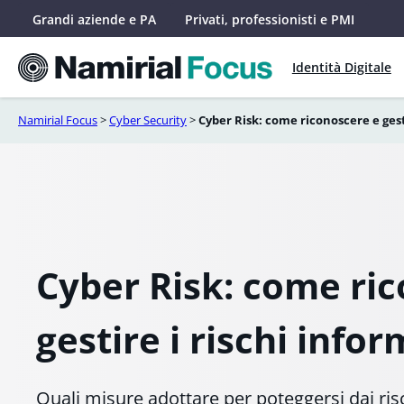
Vai
Grandi aziende e PA
Privati, professionisti e PMI
al
contenuto
Identità Digitale
Namirial Focus
>
Cyber Security
>
Cyber Risk: come riconoscere e gesti
Cyber Risk: come ri
gestire i rischi infor
Quali misure adottare per poteggersi dai ris