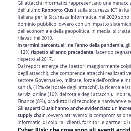
Gli attacchi informatici rappresentano una minaccia 
dell’ultimo
Rapporto Clusit
sulla sicurezza ICT in It
Italiana per la Sicurezza Informatica, nel 2020 sono st
dominio pubblico, ovvero con un impatto sistemico in
dell’economia e della geopolitica. In media, si tratta
rilevati nel 2019.
In termini percentuali, nell’anno della pandemia, gl
+12% rispetto all’anno precedente
, facendo segnar
rispetto al 2017.
Dal report emerge che i settori maggiormente colpiti
degli attacchi), che comprende attacchi realizzati ver
settore Governativo, militare, forze dell’ordine e inte
sanità, (12% del totale degli attacchi), la ricerca e is
servizi online (10% del totale degli attacchi). Inoltr
Finance (8%), produttori di tecnologie hardware e so
Gli esperti Clusit hanno anche evidenziato un increm
supply chain
, ovvero attraverso la compromissione d
informatici di colpire i clienti, fornitori e partner di
Cyber Risk: che cosa sono gli eventi accide