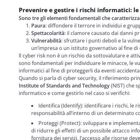
Prevenire e gestire i rischi informatici: l
Sono tre gli elementi fondamentali che caratterizzan
Paura
: diffondere il terrore in individui e grupp
Spettacolarità
: il clamore causato dai danni pr
Vulnerabilità
: sfruttare i punti deboli e la vul
un’impresa o un istituto governativo al fine di e
Il cyber risk non è un rischio da sottovalutare e att
sono fondamentali per individuare le minacce, le vulne
informatici al fine di proteggerli da eventi accidental
Quando si parla di cyber security, il riferimento pri
Institute of Standards and Technology
(NIST) che s
informatico e come gestirlo nel caso si verifichi:
Identifica (Identify): identificare i rischi, le r
responsabilità all’interno di un determinato c
Proteggi (Protect): sviluppare e implement
di ridurre gli effetti di un possibile attacco in
fornitura dei servizi, l’accesso alle risorse de