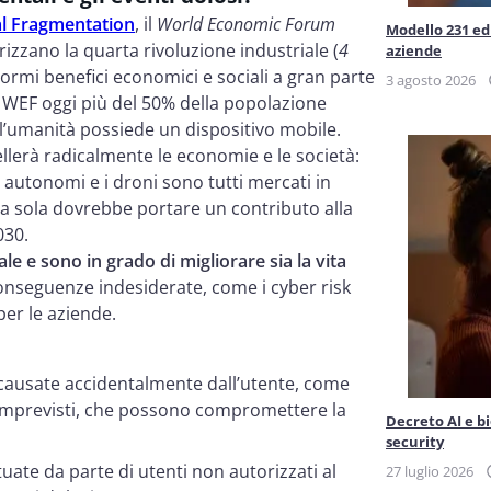
al Fragmentation
, il
World Economic Forum
Modello 231 ed 
rizzano la quarta rivoluzione industriale (
4
aziende
ormi benefici economici e sociali a gran parte
3 agosto 2026
el WEF oggi più del 50% della popolazione
ll’umanità possiede un dispositivo mobile.
llerà radicalmente le economie e le società:
i autonomi e i droni sono tutti mercati in
) da sola dovrebbe portare un contributo alla
030.
e e sono in grado di migliorare sia la vita
seguenze indesiderate, come i cyber risk
per le aziende.
i causate accidentalmente dall’utente, come
o imprevisti, che possono compromettere la
Decreto AI e b
security
tuate da parte di utenti non autorizzati al
27 luglio 2026