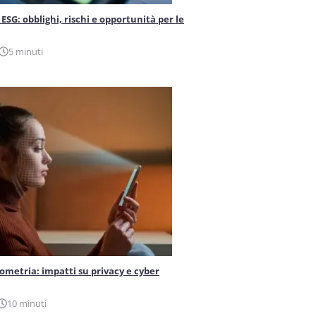
ESG: obblighi, rischi e opportunità per le
5 minuti
iometria: impatti su privacy e cyber
10 minuti