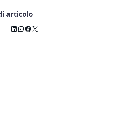
i articolo
LinkedIn
WhatsApp
Facebook
X