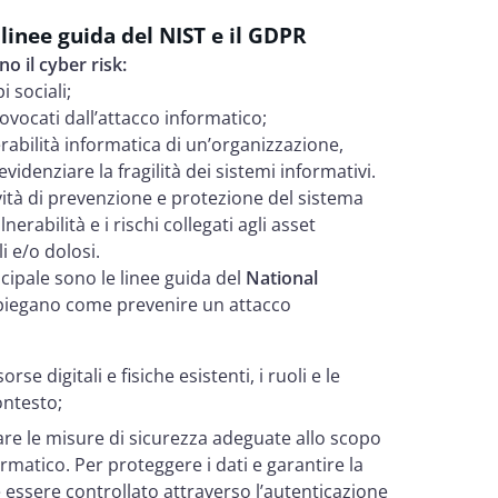
e linee guida del NIST e il GDPR
o il cyber risk:
i sociali;
ovocati dall’attacco informatico;
nerabilità informatica di un’organizzazione,
videnziare la fragilità dei sistemi informativi.
ività di prevenzione e protezione del sistema
rabilità e i rischi collegati agli asset
i e/o dolosi.
ncipale sono le linee guida del
National
piegano come prevenire un attacco
isorse digitali e fisiche esistenti, i ruoli e le
ontesto;
are le misure di sicurezza adeguate allo scopo
formatico. Per proteggere i dati e garantire la
ve essere controllato attraverso l’autenticazione