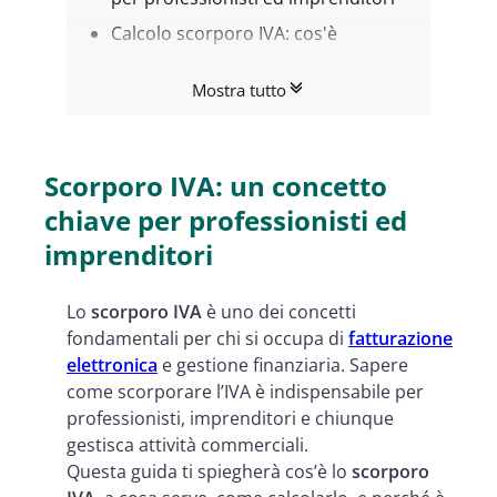
Calcolo scorporo IVA: cos'è
Scorporare IVA: a cosa serve e
Mostra tutto
come funziona
Scorporo IVA formula da applicare
Formula scorporo IVA: tutti i vari
Scorporo IVA: un concetto
casi
chiave per professionisti ed
Scorporo IVA automatico con
imprenditori
FatturePlus di Namirial
Lo
scorporo IVA
è uno dei concetti
fondamentali per chi si occupa di
fatturazione
elettronica
e gestione finanziaria. Sapere
come scorporare l’IVA è indispensabile per
professionisti, imprenditori e chiunque
gestisca attività commerciali.
Questa guida ti spiegherà cos’è lo
scorporo