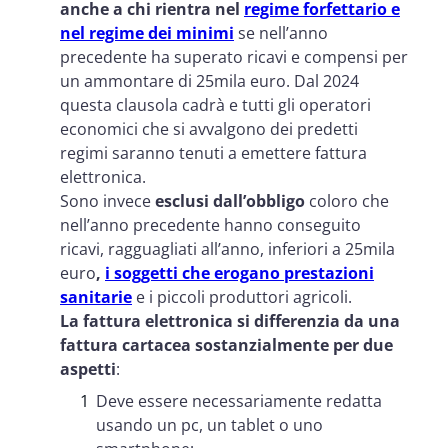
anche a chi rientra nel
regime forfettario e
nel regime dei minimi
se nell’anno
precedente ha superato ricavi e compensi per
un ammontare di 25mila euro. Dal 2024
questa clausola cadrà e tutti gli operatori
economici che si avvalgono dei predetti
regimi saranno tenuti a emettere fattura
elettronica.
Sono invece
esclusi dall’obbligo
coloro che
nell’anno precedente hanno conseguito
ricavi, ragguagliati all’anno, inferiori a 25mila
euro
,
i soggetti che erogano prestazioni
sanitarie
e i piccoli produttori agricoli.
La fattura elettronica si differenzia da una
fattura cartacea sostanzialmente per due
aspetti
:
Deve essere necessariamente redatta
usando un pc, un tablet o uno