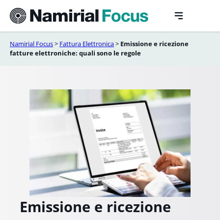
Vai
al
contenuto
Namirial Focus
>
Fattura Elettronica
>
Emissione e ricezione
fatture elettroniche: quali sono le regole
Emissione e ricezione