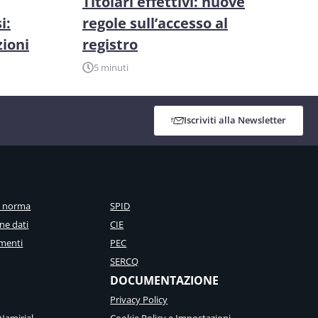
Titolari effettivi: nuove
i:
regole sull’accesso al
zioni
registro
5 minuti
Iscriviti alla Newsletter
a norma
SPID
ne dati
CIE
menti
PEC
SERCQ
DOCUMENTAZIONE
Privacy Policy
Namirial
Cookie Policy e Impostazioni