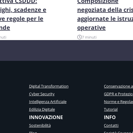
ttiva CSDDD:
Composizione
ighi, scadenze e
negoziata della cris
e regole per le
aggiornate le istru
ende
operative
nuti
7 minuti
Digital Transformation
Conservazione 
Cyber Security
GDPR e Protezio
Intelligenza Artificiale
Norme e Regola
Edilizia Digitale
Tutorial
INNOVAZIONE
INFO
Sostenibilità
Contatti
Blog
Società Gruppo 