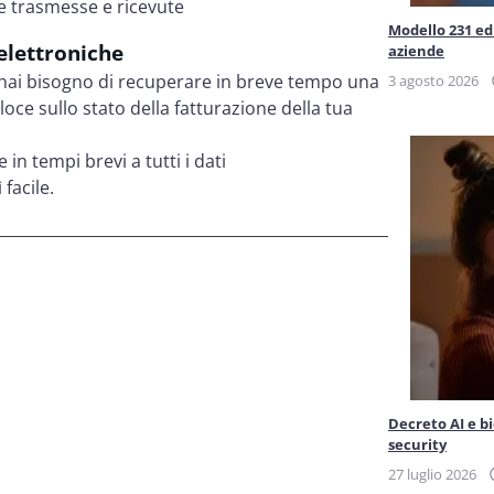
ure trasmesse e ricevute
Modello 231 ed 
 elettroniche
aziende
e hai bisogno di recuperare in breve tempo una
3 agosto 2026
oce sullo stato della fatturazione della tua
n tempi brevi a tutti i dati
facile.
Decreto AI e b
security
27 luglio 2026