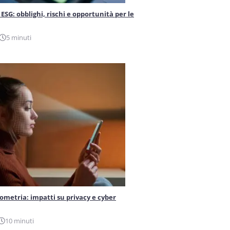
ESG: obblighi, rischi e opportunità per le
5 minuti
iometria: impatti su privacy e cyber
10 minuti