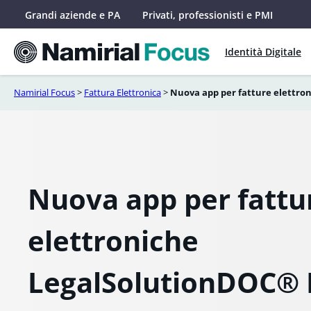
Vai
Grandi aziende e PA
Privati, professionisti e PMI
al
contenuto
Identità Digitale
Namirial Focus
>
Fattura Elettronica
>
Nuova app per fatture elettro
Nuova app per fattu
elettroniche
LegalSolutionDOC® 