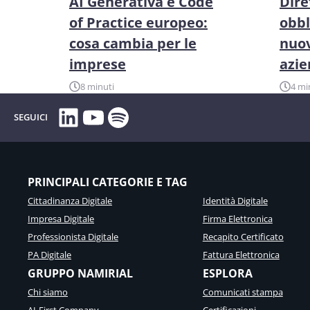
AI Generativa e Code
Dire
of Practice europeo:
obbl
cosa cambia per le
nuov
imprese
azi
8 minuti
4 mi
LinkedIn
YouTube
Spotify
SEGUICI
PRINCIPALI CATEGORIE E TAG
Cittadinanza Digitale
Identità Digitale
Impresa Digitale
Firma Elettronica
Professionista Digitale
Recapito Certificato
PA Digitale
Fattura Elettronica
GRUPPO NAMIRIAL
ESPLORA
Chi siamo
Comunicati stampa
AI-First Company
Certificazioni