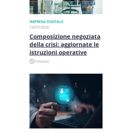
IMPRESA DIGITALE
13/07/2026
Composizione negoziata
della crisi: aggiornate le
istruzioni operative
7 minuti