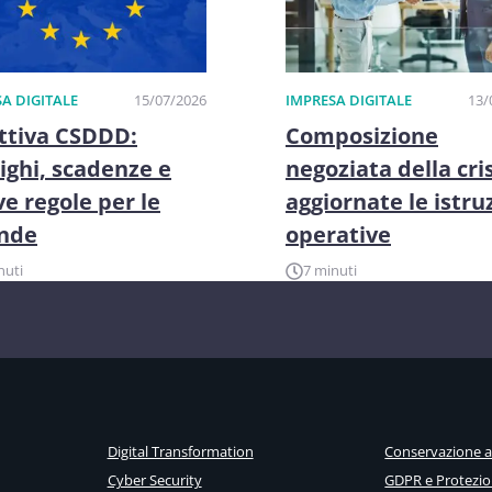
A DIGITALE
15/07/2026
IMPRESA DIGITALE
13/
ttiva CSDDD:
Composizione
ighi, scadenze e
negoziata della cris
e regole per le
aggiornate le istru
ende
operative
nuti
7 minuti
Digital Transformation
Conservazione 
Cyber Security
GDPR e Protezio