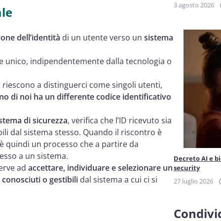
3 agosto 2026
ale
ione
dell’identità
di un utente verso un
sistema
ice unico, indipendentemente dalla tecnologia o
 riescono a distinguerci come singoli utenti,
o di noi ha un differente codice identificativo
istema di sicurezza
, verifica che l’ID ricevuto sia
ili dal sistema stesso. Quando il riscontro è
ne è quindi un processo che a partire da
cesso a un sistema.
Decreto AI e b
serve ad
accettare, individuare e selezionare un
security
 conosciuti o gestibili
dal sistema a cui ci si
27 luglio 2026
Condivid