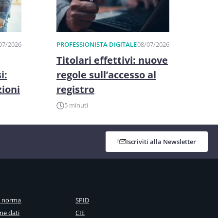
07/2026
PROFESSIONISTA DIGITALE
08/07/2026
Titolari effettivi: nuove
i:
regole sull’accesso al
zioni
registro
5 minuti
Iscriviti alla Newsletter
a norma
SPID
ne dati
CIE