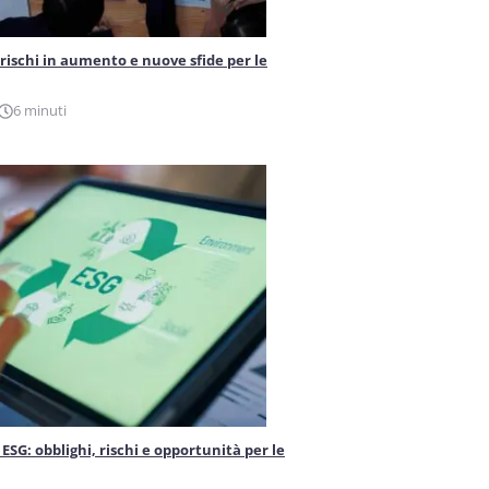
 rischi in aumento e nuove sfide per le
6 minuti
ESG: obblighi, rischi e opportunità per le