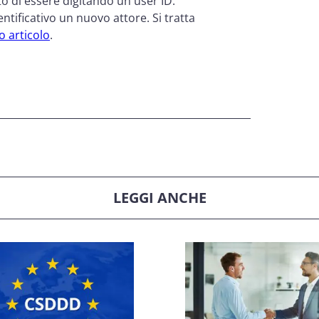
o di essere digitando un user ID.
tificativo un nuovo attore. Si tratta
o articolo
.
gitale degli utenti per
ione dei clienti
LEGGI ANCHE