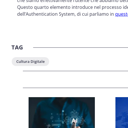
che siamo effettivamente l’utente che abbiamo dett
Questo quarto elemento introduce nel processo iden
dell’Authentication System, di cui parliamo in
quest
Scopri l’identificazione di
migliorare l’acquisiz
TAG
Cultura Digitale