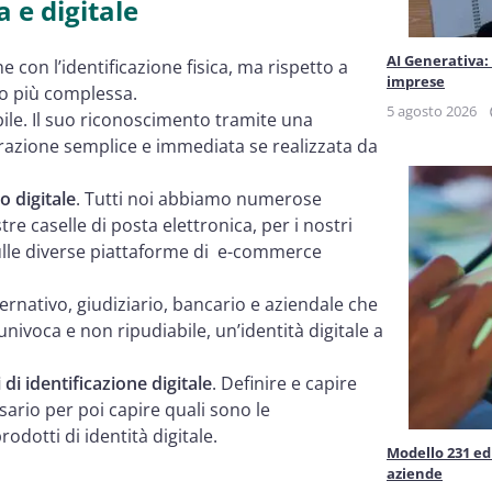
a e digitale
AI Generativa:
con l’identificazione fisica, ma rispetto a
imprese
to più complessa.
5 agosto 2026
bile. Il suo riconoscimento tramite una
razione semplice e immediata se realizzata da
 digitale
. Tutti noi abbiamo numerose
re caselle di posta elettronica, per i nostri
sulle diverse piattaforme di e-commerce
ernativo, giudiziario, bancario e aziendale che
nivoca e non ripudiabile, un’identità digitale a
di identificazione digitale
. Definire e capire
ario per poi capire quali sono le
odotti di identità digitale.
Modello 231 ed 
aziende