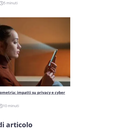
5 minuti
iometria: impatti su privacy e cyber
10 minuti
i articolo