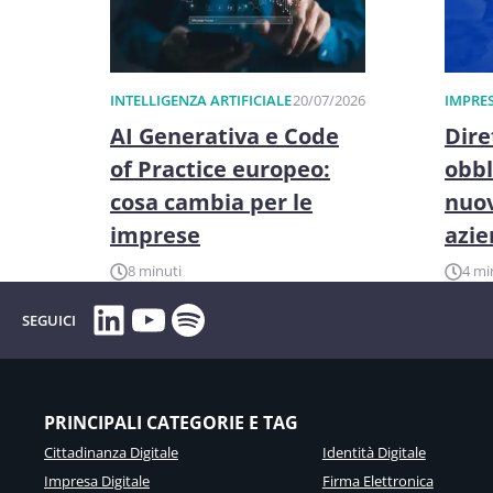
INTELLIGENZA ARTIFICIALE
20/07/2026
IMPRES
AI Generativa e Code
Dire
of Practice europeo:
obbl
cosa cambia per le
nuov
imprese
azi
8 minuti
4 mi
LinkedIn
YouTube
Spotify
SEGUICI
PRINCIPALI CATEGORIE E TAG
Cittadinanza Digitale
Identità Digitale
Impresa Digitale
Firma Elettronica