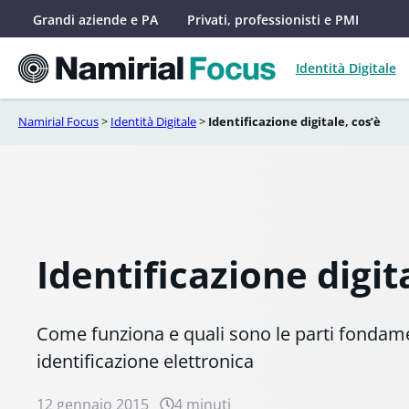
Vai
Grandi aziende e PA
Privati, professionisti e PMI
al
contenuto
Identità Digitale
Namirial Focus
>
Identità Digitale
>
Identificazione digitale, cos’è
Identificazione digit
Come funziona e quali sono le parti fondame
identificazione elettronica
12 gennaio 2015
4 minuti