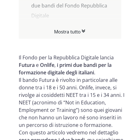
due bandi del Fondo Repubblica
Digitale
Futura, cosa prevede il bando per
Mostra tutto
le competenze digitali delle donne
italiane
Onlife, cosa prevede il bando per le
Il Fondo per la Repubblica Digitale lancia
Futura
e
Onlife
,
i primi due bandi
per la
competenze digitali dei NEET
formazione digitale degli italiani
.
Indice DESI 2022, Italia tra le ultime
Il bando Futura è rivolto in particolare alle
per competenze digitali
donne tra i 18 e i 50 anni. Onlife, invece, si
rivolge ai cosiddetti NEET tra i 15 e i 34 anni. I
NEET (acronimo di “Not in Education,
Employment or Training”) sono quei giovani
che non hanno un lavoro né sono inseriti in
un percorso di istruzione o formazione.
Con questo articolo vedremo nel dettaglio
cosa prevedono i due bandi
, ma spieghiamo