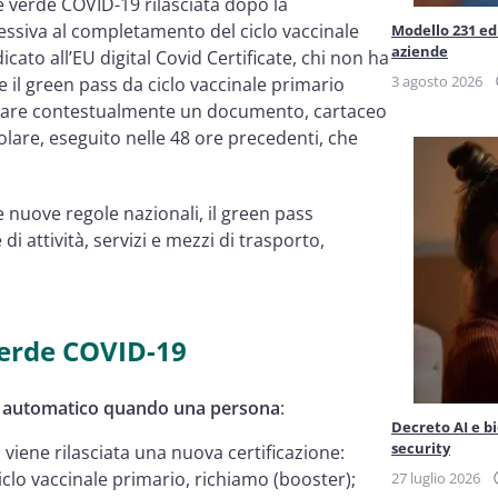
ne verde COVID-19 rilasciata dopo la
essiva al completamento del ciclo vaccinale
Modello 231 ed 
aziende
ato all’EU digital Covid Certificate, chi non ha
3 agosto 2026
e il green pass da ciclo vaccinale primario
tare contestualmente un documento, cartaceo
olare, eseguito nelle 48 ore precedenti, che
 nuove regole nazionali, il green pass
i attività, servizi e mezzi di trasporto,
verde COVID-19
in automatico quando una persona
:
Decreto AI e b
security
 viene rilasciata una nuova certificazione:
o vaccinale primario, richiamo (booster);
27 luglio 2026