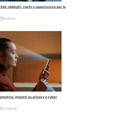
ESG: obblighi, rischi e opportunità per le
5 minuti
iometria: impatti su privacy e cyber
10 minuti