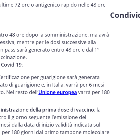
 ultime 72 ore o antigenico rapido nelle 48 ore
Condivid
entro 48 ore dopo la somministrazione, ma avrà
cessiva, mentre per le dosi successive alla
en pass sarà generato entro 48 ore e dal 1°
accinazione.
a Covid-19
:
 Certificazione per guarigione sarà generata
ato di guarigione e, in Italia, varrà per 6 mesi
to. Nel resto dell’
Unione europea
varrà per 180
inistrazione della prima dose di vaccino
: la
ro il giorno seguente l’emissione del
 mesi dalla data di inizio validità indicata sul
rà per 180 giorni dal primo tampone molecolare