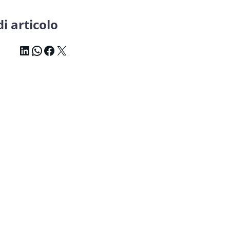
i articolo
LinkedIn
WhatsApp
Facebook
X