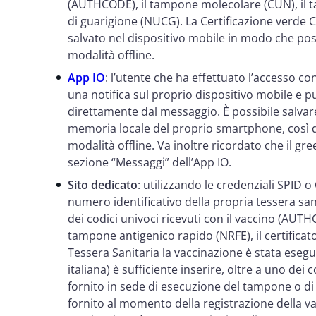
(AUTHCODE), il tampone molecolare (CUN), il ta
di guarigione (NUCG). La Certificazione verde 
salvato nel dispositivo mobile in modo che pos
modalità offline.
App IO
: l’utente che ha effettuato l’accesso co
una notifica sul proprio dispositivo mobile e può
direttamente dal messaggio. È possibile salvare 
memoria locale del proprio smartphone, così 
modalità offline. Va inoltre ricordato che il g
sezione “Messaggi” dell’App IO.
Sito dedicato
: utilizzando le credenziali SPID o
numero identificativo della propria tessera san
dei codici univoci ricevuti con il vaccino (AUT
tampone antigenico rapido (NRFE), il certificat
Tessera Sanitaria la vaccinazione è stata esegui
italiana) è sufficiente inserire, oltre a uno dei 
fornito in sede di esecuzione del tampone o di 
fornito al momento della registrazione della vac