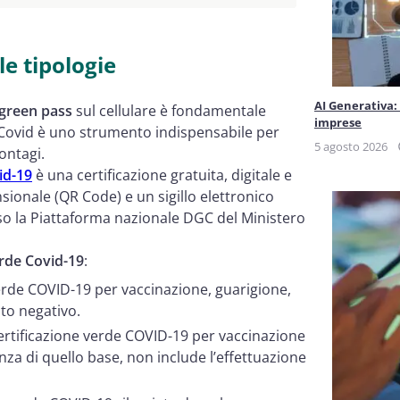
le tipologie
AI Generativa:
 green pass
sul cellulare è fondamentale
imprese
l Covid è uno strumento indispensabile per
5 agosto 2026
ontagi.
id-19
è una certificazione gratuita, digitale e
ionale (QR Code) e un sigillo elettronico
erso la Piattaforma nazionale DGC del Ministero
verde Covid-19
:
 verde COVID-19 per vaccinazione, guarigione,
ato negativo.
 Certificazione verde COVID-19 per vaccinazione
enza di quello base, non include l’effettuazione