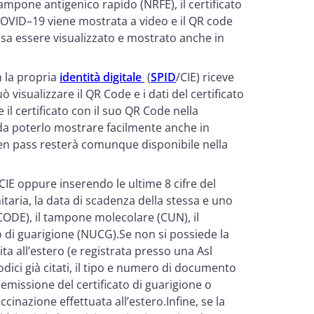
mpone antigenico rapido (NRFE), il certificato
COVID–19 viene mostrata a video e il QR code
sa essere visualizzato e mostrato anche in
n la propria
identità digitale
(
SPID
/CIE) riceve
 visualizzare il QR Code e i dati del certificato
il certificato con il suo QR Code nella
da poterlo mostrare facilmente anche in
reen pass resterà comunque disponibile nella
 CIE oppure inserendo le ultime 8 cifre del
itaria, la data di scadenza della stessa e uno
HCODE), il tampone molecolare (CUN), il
o di guarigione (NUCG).Se non si possiede la
ta all’estero (e registrata presso una Asl
codici già citati, il tipo e numero di documento
emissione del certificato di guarigione o
cinazione effettuata all’estero.Infine, se la