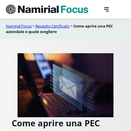
Vai
al
contenuto
Namirial Focus
>
Recapito Certificato
>
Come aprire una PEC
aziendale e quale scegliere
Come aprire una PEC