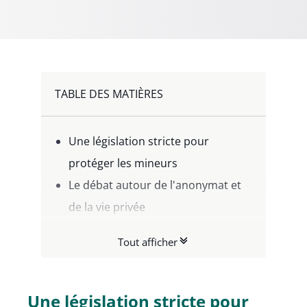
TABLE DES MATIÈRES
Une législation stricte pour
protéger les mineurs
Le débat autour de l'anonymat et
de la vie privée
Double anonymat : solution pour
Tout afficher
contrôler l'identité ?
Vers une vérification d’identité
anonymisée pour d'autres
Une législation stricte pour