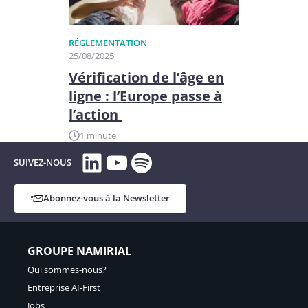
RÉGLEMENTATION
25/08/2025
Vérification de l’âge en
ligne : l’Europe passe à
l’action
1 minute
LinkedIn
YouTube
Spotify
SUIVEZ-NOUS
Abonnez-vous à la Newsletter
GROUPE NAMIRIAL
Qui sommes-nous?
Entreprise AI-First
Jobs