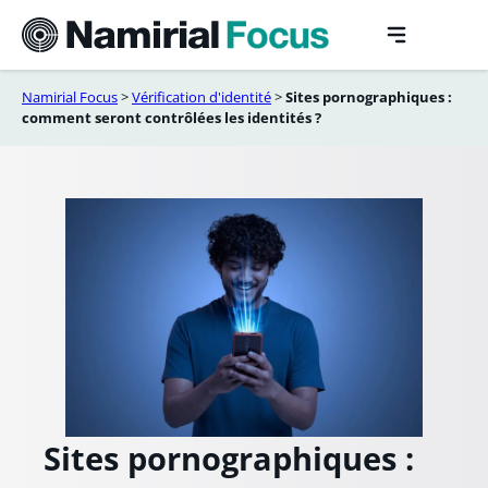
Aller
au
contenu
Namirial Focus
>
Vérification d'identité
>
Sites pornographiques :
comment seront contrôlées les identités ?
Sites pornographiques :