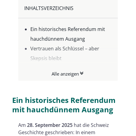
INHALTSVERZEICHNIS
Ein historisches Referendum mit
hauchdünnem Ausgang
Vertrauen als Schlüssel – aber
Skepsis bleibt
Bedeutung für Europa und die
Alle anzeigen
EUDI-Wallet
Vertrauensdiensteanbieter als
entscheidender Faktor
Ein historisches Referendum
Fazit: Die Swiss eID ist Chance und
mit hauchdünnem Ausgang
Verpflichtung zugleich
Am
28. September 2025
hat die Schweiz
Geschichte geschrieben: In einem