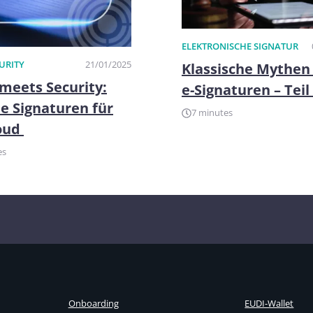
ELEKTRONISCHE SIGNATUR
URITY
21/01/2025
Klassische Mythen
meets Security:
e-Signaturen – Teil 
le Signaturen für
7 minutes
loud
es
Onboarding
EUDI-Wallet