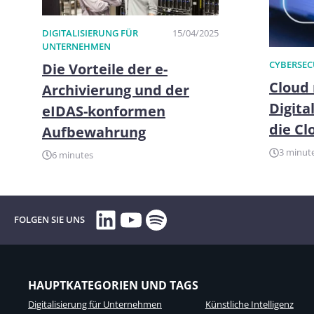
DIGITALISIERUNG FÜR
15/04/2025
UNTERNEHMEN​
CYBERSEC
Die Vorteile der e-
Cloud 
Archivierung und der
Digita
eIDAS-konformen
die C
Aufbewahrung
3 minut
6 minutes
LinkedIn
YouTube
Spotify
FOLGEN SIE UNS
HAUPTKATEGORIEN UND TAGS
Digitalisierung für Unternehmen
Künstliche Intelligenz