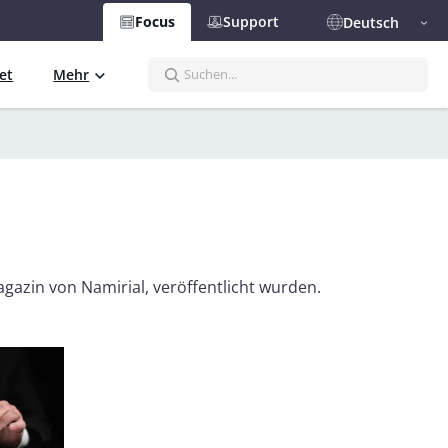
Focus
Support
Deutsch
S
et
Mehr
e
a
r
c
h
Magazin von Namirial, veröffentlicht wurden.