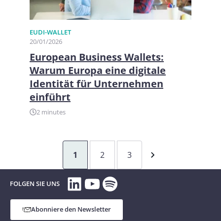
EUDI-WALLET
20/01/2026
European Business Wallets:
Warum Europa eine digitale
Identität für Unternehmen
einführt
2 minutes
1
2
3
LinkedIn
YouTube
Spotify
FOLGEN SIE UNS
Abonniere den Newsletter