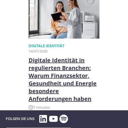
DIGITALE IDENTITÄT
14/07/2026
Digitale Identität in
regulierten Branchen:
Warum Finanzsektor,
Gesundheit und Energie
besondere
Anforderungen haben
7 minutes
LinkedIn
YouTube
Spotify
FOLGEN SIE UNS