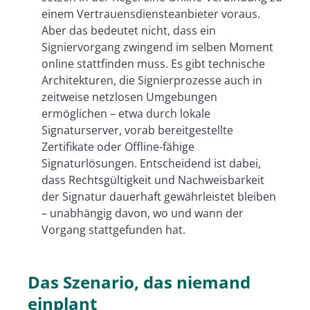
heute gelten
einem Vertrauensdiensteanbieter voraus.
Aber das bedeutet nicht, dass ein
Wo qualifizierte
Signiervorgang zwingend im selben Moment
Vertrauensdiensteanbieter konkret
online stattfinden muss. Es gibt technische
helfen können
Architekturen, die Signierprozesse auch in
zeitweise netzlosen Umgebungen
Fazit: Digitale Resilienz beginnt mit
ermöglichen – etwa durch lokale
der richtigen
Signaturserver, vorab bereitgestellte
Architekturentscheidung
Zertifikate oder Offline-fähige
Signaturlösungen. Entscheidend ist dabei,
dass Rechtsgültigkeit und Nachweisbarkeit
der Signatur dauerhaft gewährleistet bleiben
– unabhängig davon, wo und wann der
Vorgang stattgefunden hat.
Das Szenario, das niemand
einplant