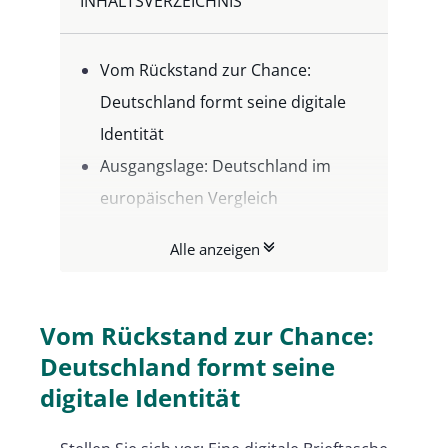
INHALTSVERZEICHNIS
Vom Rückstand zur Chance:
Deutschland formt seine digitale
Identität
Ausgangslage: Deutschland im
europäischen Vergleich
Die Ankündigungen von Dr.
Alle anzeigen
Karsten Wildberger – ein Überblick
Relevanz für
Vertrauensdiensteanbieter
Vom Rückstand zur Chance:
Chancen und Risiken im Blick
Deutschland formt seine
Blick nach vorn:
digitale Identität
Handlungsempfehlungen