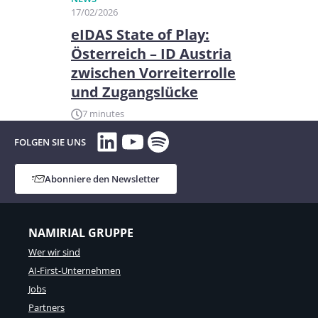
17/02/2026
eIDAS State of Play:
Österreich – ID Austria
zwischen Vorreiterrolle
und Zugangslücke
7 minutes
LinkedIn
YouTube
Spotify
FOLGEN SIE UNS
Abonniere den Newsletter
NAMIRIAL GRUPPE
Wer wir sind
AI-First-Unternehmen
Jobs
Partners