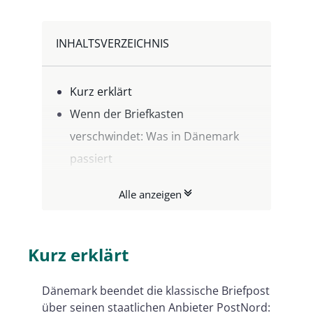
INHALTSVERZEICHNIS
Kurz erklärt
Wenn der Briefkasten
verschwindet: Was in Dänemark
passiert
Deutschland: Mehr Zeit für die
Alle anzeigen
Zustellung – und neue Fragen zur
Planungssicherheit
Warum der Zeitpunkt zählt:
Kurz erklärt
Zustellung ist nicht gleich
Dänemark beendet die klassische Briefpost
Zustellung
über seinen staatlichen Anbieter PostNord: