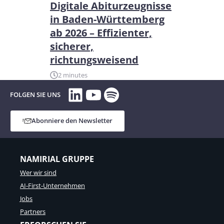
Digitale Abiturzeugnisse
in Baden-Württemberg
ab 2026 – Effizienter,
sicherer,
richtungsweisend
2 minutes
LinkedIn
YouTube
Spotify
FOLGEN SIE UNS
Abonniere den Newsletter
NAMIRIAL GRUPPE
Wer wir sind
AI-First-Unternehmen
Jobs
Partners