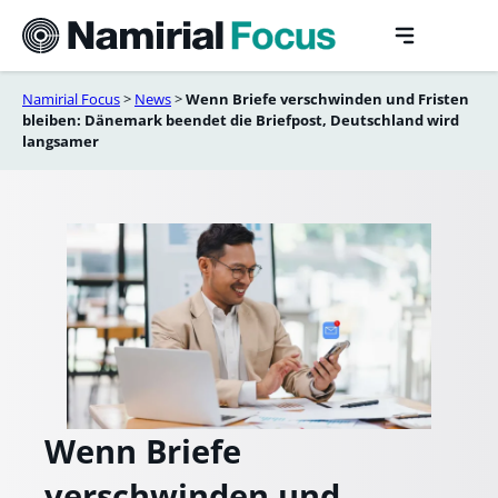
Skip
to
content
Namirial Focus
>
News
>
Wenn Briefe verschwinden und Fristen
bleiben: Dänemark beendet die Briefpost, Deutschland wird
langsamer
Wenn Briefe
verschwinden und