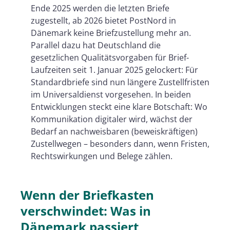
Digitale Alternative mit Beweiskraft:
Ende 2025 werden die letzten Briefe
Zustellung über Vertrauensdienste
zugestellt, ab 2026 bietet PostNord in
Dänemark keine Briefzustellung mehr an.
Was das für Unternehmen und
Parallel dazu hat Deutschland die
Behörden praktisch bedeutet
gesetzlichen Qualitätsvorgaben für Brief-
Ausblick: Von der „Post“ zur
Laufzeiten seit 1. Januar 2025 gelockert: Für
Standardbriefe sind nun längere Zustellfristen
„Zustell-Infrastruktur“
im Universaldienst vorgesehen. In beiden
Entwicklungen steckt eine klare Botschaft: Wo
Kommunikation digitaler wird, wächst der
Bedarf an nachweisbaren (beweiskräftigen)
Zustellwegen – besonders dann, wenn Fristen,
Rechtswirkungen und Belege zählen.
Wenn der Briefkasten
verschwindet: Was in
Dänemark passiert