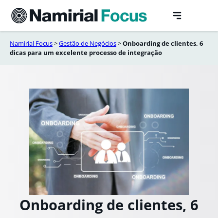
Saltar
para
o
conteúdo
Namirial Focus
>
Gestão de Negócios​
>
Onboarding de clientes, 6
dicas para um excelente processo de integração
Onboarding de clientes, 6