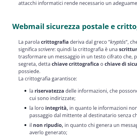
attacchi informatici rende necessario un adeguamen
Webmail sicurezza postale e critto
La parola
crittografia
deriva dal greco “
kryptós
“, ch
significa
scrivere
: quindi la crittografia è una
scrittu
trasformare un messaggio in un testo cifrato che, p
segreta, detta
chiave crittografica
o
chiave di sic
possiede.
La crittografia garantisce:
la
riservatezza
delle informazioni, che posson
cui sono indirizzate;
la loro
integrità,
in quanto le informazioni non
passaggio dal mittente al destinatario senza 
il
non ripudio,
in quanto chi genera un messag
averlo generato;