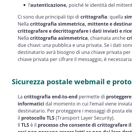
l’
autenticazione,
poiché le identità del mitte
Ci sono due principali tipi di
crittografia
: quella
si
Nella
crittografia simmetrica, mittente e destina
crittografare e decrittografare i dati inviati e ric
Nella
crittografia asimmetrica
, chiamata anche
cr
due chiavi: una pubblica e una privata. Se i dati son
destinatario avrà bisogno di una chiave privata per
chiave privata per cifrare il messaggio, è necessari
Sicurezza postale webmail e proto
La
crittografia end-to-end
permette di
proteggere 
informatici
dal momento in cui l’email viene inviat
destinatario. Per proteggere i messaggi di posta el
il
protocollo TLS
(Transport Layer Security).
Il
TLS
è il
processo che consente di crittografare il
essi non possano essere letti se non dai loro des