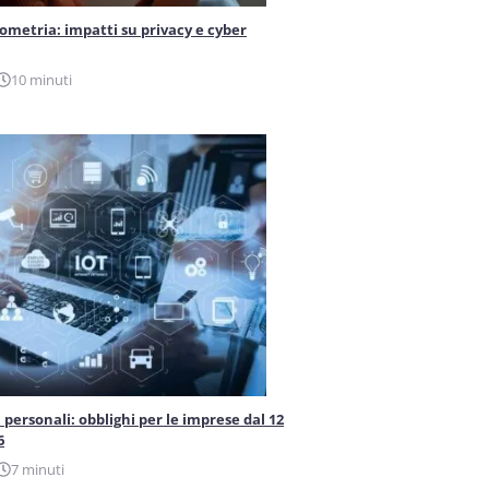
iometria: impatti su privacy e cyber
10 minuti
 personali: obblighi per le imprese dal 12
6
7 minuti