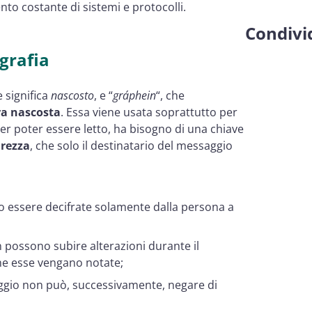
to costante di sistemi e protocolli.
Condivid
grafia
e significa
nascosto
, e “
gráphein
“, che
ra nascosta
. Essa viene usata soprattutto per
er poter essere letto, ha bisogno di una chiave
urezza
, che solo il destinatario del messaggio
o essere decifrate solamente dalla persona a
 possono subire alterazioni durante il
che esse vengano notate;
gio non può, successivamente, negare di