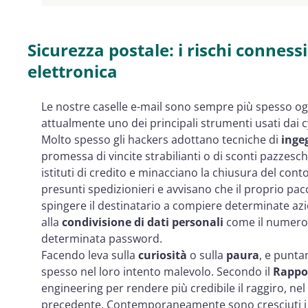
Sicurezza postale: i rischi connessi
elettronica
Le nostre caselle e-mail sono sempre più spesso og
attualmente uno dei principali strumenti usati dai c
Molto spesso gli hackers adottano tecniche di
inge
promessa di vincite strabilianti o di sconti pazzes
istituti di credito e minacciano la chiusura del co
presunti spedizionieri e avvisano che il proprio pac
spingere il destinatario a compiere determinate az
alla
condivisione di dati personali
come il numero 
determinata password.
Facendo leva sulla
curiosità
o sulla
paura
, e punta
spesso nel loro intento malevolo. Secondo il
Rappor
engineering per rendere più credibile il raggiro, ne
precedente. Contemporaneamente sono cresciuti i g