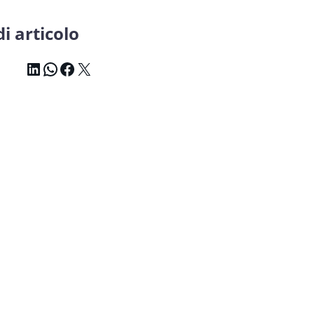
i articolo
LinkedIn
WhatsApp
Facebook
X