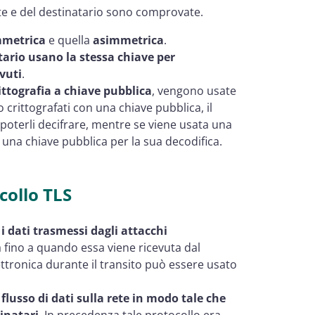
nte e del destinatario sono comprovate.
mmetrica
e quella
asimmetrica
.
tario usano la stessa chiave per
evuti
.
ittografia a chiave pubblica
, vengono usate
o crittografati con una chiave pubblica, il
 poterli decifrare, mentre se viene usata una
a una chiave pubblica per la sua decodifica.
collo TLS
i dati trasmessi dagli attacchi
a fino a quando essa viene ricevuta dal
ettronica durante il transito può essere usato
 flusso di dati sulla rete in modo tale che
tinatari
. In precedenza tale protocollo era