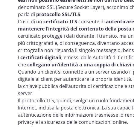
denominato SSL (Secure Socket Layer), acronimo che
parla di
protocollo SSL/TLS
.
L’uso di un
certificato TLS
consente di
autenticare 
mantenere l’integrità del contenuto della posta 
certificato protegge i dati durante il transito, ma 
più crittografati e, di conseguenza, diventano accessib
crittografia non riguarda il singolo messaggio, bensì 
I
certificati digitali
, emessi dalle Autorità di Certif
che
collegano un’identità a una coppia di chiavi 
Quando un client si connette a un server usando il pro
digitale al client per autenticare la propria identità. I
la chiave pubblica dell’autorità di certificazione e s
server.
Il protocollo TLS, quindi, svolge un ruolo fondamen
Internet, inclusa la posta elettronica. La sua capacit
autenticazione delle informazioni trasmesse lo re
privacy e la sicurezza delle comunicazioni online.