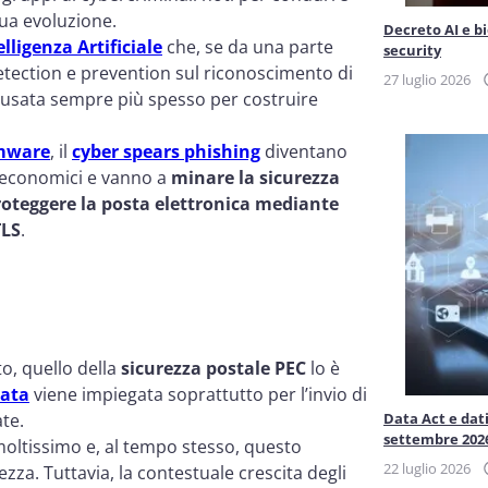
nua evoluzione.
Decreto AI e b
elligenza Artificiale
che, se da una parte
security
detection e prevention sul riconoscimento di
27 luglio 2026
ne usata sempre più spesso per costruire
omware
, il
cyber spears phishing
diventano
 economici e vanno a
minare la sicurezza
roteggere la posta elettronica mediante
TLS
.
o, quello della
sicurezza postale PEC
lo è
cata
viene impiegata soprattutto per l’invio di
te.
Data Act e dati
settembre 202
 moltissimo e, al tempo stesso, questo
22 luglio 2026
ezza. Tuttavia, la contestuale crescita degli