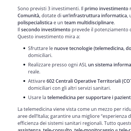
Sono previsti 3 investimenti. Il
primo investimento
r
Comunità,
dotate di
un’infrastruttura informatica
,
polispecialistica
e un
team multidisciplinare
.
Il
secondo investimento
prevede il potenziamento 
Questo investimento mira a:
Sfruttare le
nuove tecnologie (telemedicina, do
domiciliari.
Realizzare presso ogni ASL
un sistema informa
reale.
Attivare
602 Centrali Operative Territoriali (CO
domiciliari con gli altri servizi sanitari.
Usare la
telemedicina per supportare i pazient
La telemedicina viene vista come un mezzo per ridurr
aree dell’Italia; garantire una migliore “esperienza di c
efficienza dei sistemi sanitari regionali. Tutto quest
assistenza, tele-consulto, tele-monitoraggio
e
tele-