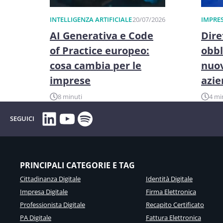
INTELLIGENZA ARTIFICIALE
20/07/2026
IMPRES
AI Generativa e Code
Dire
of Practice europeo:
obbl
cosa cambia per le
nuov
imprese
azi
8 minuti
4 mi
LinkedIn
YouTube
Spotify
SEGUICI
PRINCIPALI CATEGORIE E TAG
Cittadinanza Digitale
Identità Digitale
Impresa Digitale
Firma Elettronica
Professionista Digitale
Recapito Certificato
PA Digitale
Fattura Elettronica