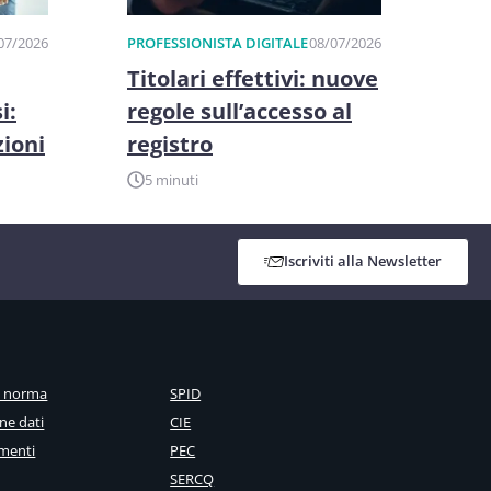
07/2026
PROFESSIONISTA DIGITALE
08/07/2026
Titolari effettivi: nuove
i:
regole sull’accesso al
zioni
registro
5 minuti
Iscriviti alla Newsletter
a norma
SPID
ne dati
CIE
menti
PEC
SERCQ