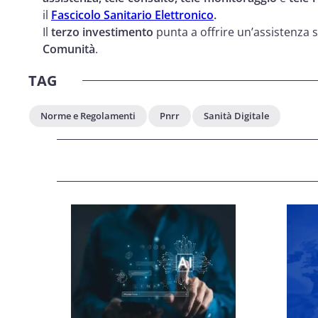
il
Fascicolo Sanitario Elettronico
.
Il
terzo investimento
punta a offrire un’assistenza s
Comunità
.
TAG
Norme e Regolamenti
Pnrr
Sanità Digitale