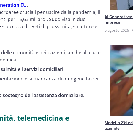
neration EU
.
acroaree cruciali per uscire dalla pandemia, il
AI Generativa:
nti per 15,63 miliardi. Suddivisa in due
imprese
i occupa di “Reti di prossimità, strutture e
5 agosto 2026
ni delle comunità e dei pazienti, anche alla luce
ndemica.
rossimità
e i
servizi domiciliari
.
entazione e la mancanza di omogeneità dei
 sostegno dell’assistenza domiciliare
.
mità, telemedicina e
Modello 231 ed 
aziende