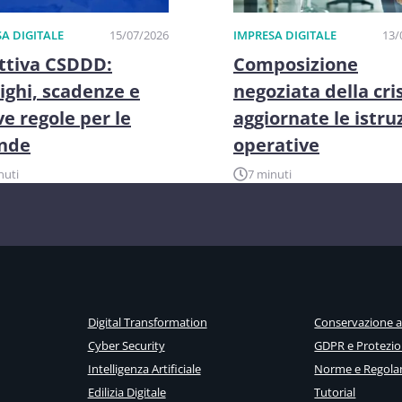
A DIGITALE
15/07/2026
IMPRESA DIGITALE
13/
ttiva CSDDD:
Composizione
ighi, scadenze e
negoziata della cris
e regole per le
aggiornate le istru
ende
operative
nuti
7 minuti
Digital Transformation
Conservazione 
Cyber Security
GDPR e Protezio
Intelligenza Artificiale
Norme e Regola
Edilizia Digitale
Tutorial