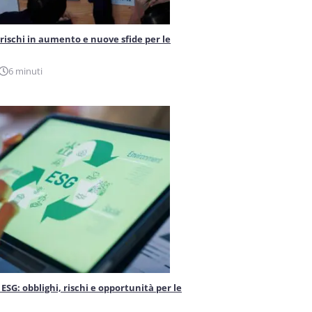
 rischi in aumento e nuove sfide per le
6 minuti
ESG: obblighi, rischi e opportunità per le