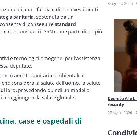
3 agosto 2026
azione di una riforma e di tre investimenti.
tegia sanitaria
, sostenuta da un
 consenta di conseguire
standard
pei e che consideri il SSN come parte di un più
ativi e tecnologici omogenei per l’assistenza
 essa deputate.
one in ambito sanitario, ambientale e
,
che considera la salute dell’uomo, la salute
ra di loro, prevedendo quindi un modello
i a raggiungere la salute globale.
Decreto AI e b
security
27 luglio 2026
ina, case e ospedali di
Condivid