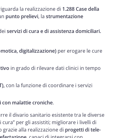
iguarda la realizzazione di
1.288 Case della
 un
punto prelievi
, la
strumentazione
dei
servizi di cura e di assistenza domiciliari.
motica, digitalizzazione)
per erogare le cure
tivo
in grado di rilevare dati clinici in tempo
T),
con la funzione di coordinare i servizi
i con malattie croniche
.
e il divario sanitario esistente tra le diverse
ura” per gli assistiti; migliorare i livelli di
o grazie alla realizzazione di
progetti di tele-
refertazione
, capaci di integrarsi con