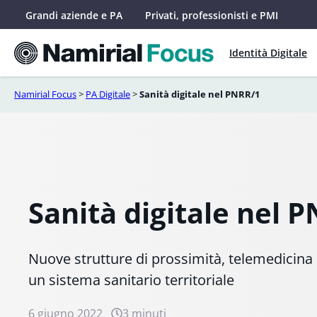
Vai
Grandi aziende e PA
Privati, professionisti e PMI
al
contenuto
Identità Digitale
Namirial Focus
>
PA Digitale
>
Sanità digitale nel PNRR/1
Sanità digitale nel 
Nuove strutture di prossimità, telemedicina e
un sistema sanitario territoriale
6 giugno 2022
3 minuti