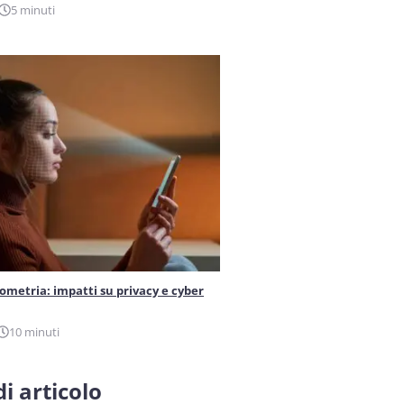
5 minuti
iometria: impatti su privacy e cyber
10 minuti
i articolo