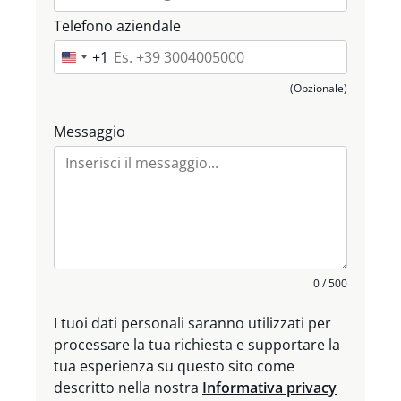
Telefono aziendale
+1
U
n
(Opzionale)
i
t
Messaggio
e
d
S
t
a
t
e
0 / 500
s
+
I tuoi dati personali saranno utilizzati per
1
processare la tua richiesta e supportare la
tua esperienza su questo sito come
descritto nella nostra
Informativa privacy