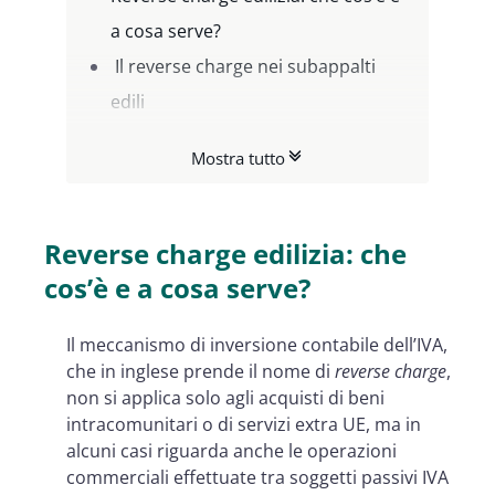
a cosa serve?
Il reverse charge nei subappalti
edili
Reverse charge edilizia nel settore
Mostra tutto
dei servizi relativi a beni immobili
Quando non si può usare
l’inversione contabile nel settore
Reverse charge edilizia: che
edile?
cos’è e a cosa serve?
La fatturazione del reverse charge
Il meccanismo di inversione contabile dell’IVA,
edilizia e il regime sanzionatorio
che in inglese prende il nome di
reverse charge
,
La fatturazione elettronica di
non si applica solo agli acquisti di beni
Namirial
intracomunitari o di servizi extra UE, ma in
alcuni casi riguarda anche le operazioni
commerciali effettuate tra soggetti passivi IVA