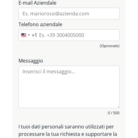
E-mail Aziendale
Telefono aziendale
+1
U
n
(Opzionale)
i
t
Messaggio
e
d
S
t
a
t
e
0 / 500
s
+
I tuoi dati personali saranno utilizzati per
1
processare la tua richiesta e supportare la