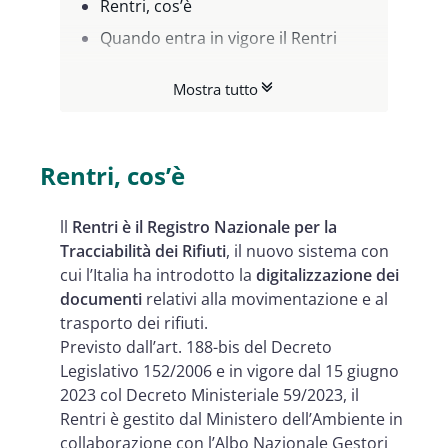
Rentri, cos’è
Quando entra in vigore il Rentri
Rentri, soggetti obbligati
Mostra tutto
all’iscrizione
Soggetti Delegati, chi sono e cosa
fanno
Rentri, cos’è
Iscrizione al Rentri, scadenze
ll
Rentri è il Registro Nazionale per la
previste
Tracciabilità dei Rifiuti
, il nuovo sistema con
Rentri cosa cambia
cui l’Italia ha introdotto la
digitalizzazione dei
FIR digitale, cosa cambia e cosa
documenti
relativi alla movimentazione e al
trasporto dei rifiuti.
non cambia
Previsto dall’art. 188-bis del Decreto
Registro cronologico di carico e
Legislativo 152/2006 e in vigore dal 15 giugno
scarico
2023 col Decreto Ministeriale 59/2023, il
Rentri è gestito dal Ministero dell’Ambiente in
Firma digitale FIR
collaborazione con l’Albo Nazionale Gestori