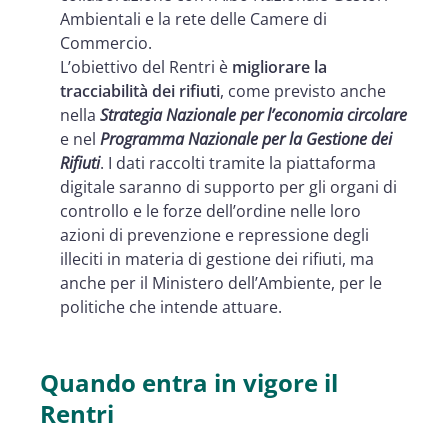
Conservazione digitale a norma
Ambientali e la rete delle Camere di
per FIR e Registro carico e scarico
Commercio.
L’obiettivo del Rentri è
migliorare la
Sanzioni Rentri
tracciabilità dei rifiuti
, come previsto anche
Le soluzioni Namirial per una
nella
Strategia Nazionale per l’economia circolare
corretta gestione digitale del Rentri
e nel
Programma Nazionale per la Gestione dei
Rifiuti
. I dati raccolti tramite la piattaforma
CHIEDI UNA CONSULENZA
digitale saranno di supporto per gli organi di
NAMIRIAL
controllo e le forze dell’ordine nelle loro
azioni di prevenzione e repressione degli
illeciti in materia di gestione dei rifiuti, ma
anche per il Ministero dell’Ambiente, per le
politiche che intende attuare.
Quando entra in vigore il
Rentri