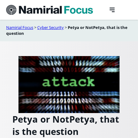
Vai
al
contenuto
Namirial Focus
>
Cyber Security
>
Petya or NotPetya, that is the
question
Petya or NotPetya, that
is the question