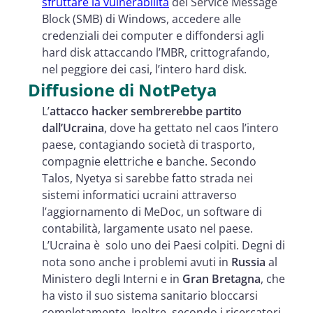
sfruttare la vulnerabilità
del Service Message
Block (SMB) di Windows, accedere alle
credenziali dei computer e diffondersi agli
hard disk attaccando l’MBR, crittografando,
nel peggiore dei casi, l’intero hard disk.
Diffusione di NotPetya
L’
attacco hacker sembrerebbe partito
dall’Ucraina
, dove ha gettato nel caos l’intero
paese, contagiando società di trasporto,
compagnie elettriche e banche. Secondo
Talos, Nyetya si sarebbe fatto strada nei
sistemi informatici ucraini attraverso
l’aggiornamento di MeDoc, un software di
contabilità, largamente usato nel paese.
L’Ucraina è solo uno dei Paesi colpiti. Degni di
nota sono anche i problemi avuti in
Russia
al
Ministero degli Interni e in
Gran Bretagna
, che
ha visto il suo sistema sanitario bloccarsi
completamente. Inoltre, secondo i ricercatori