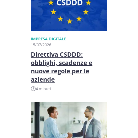
IMPRESA DIGITALE
15/07/2026
Direttiva CSDDD:
obblighi, scadenze e
nuove regole per le
aziende
4 minuti