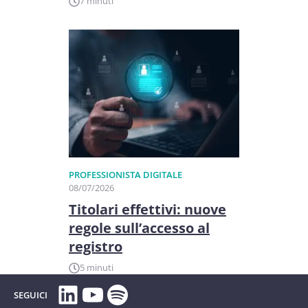
7 minuti
PROFESSIONISTA DIGITALE
08/07/2026
Titolari effettivi: nuove
regole sull’accesso al
registro
5 minuti
LinkedIn
YouTube
Spotify
SEGUICI