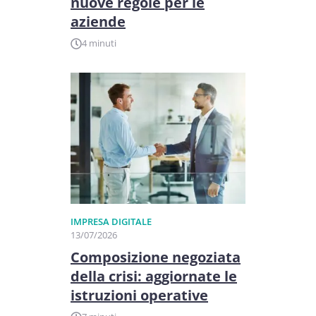
nuove regole per le
aziende
4 minuti
IMPRESA DIGITALE
13/07/2026
Composizione negoziata
della crisi: aggiornate le
istruzioni operative