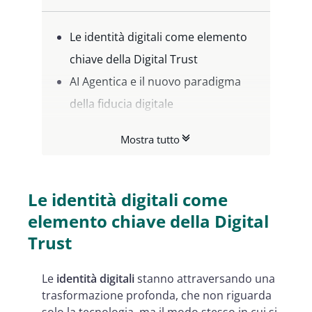
Le identità digitali come elemento
chiave della Digital Trust
AI Agentica e il nuovo paradigma
della fiducia digitale
Il ruolo del wallet nella governance
Mostra tutto
dell'identità digitale
Il business wallet e le opportunità
per le imprese
Le identità digitali come
Un ecosistema che richiede
elemento chiave della Digital
interoperabilità reale
Trust
CHIEDI UNA CONSULENZA
Le
identità digitali
stanno attraversando una
NAMIRIAL
trasformazione profonda, che non riguarda