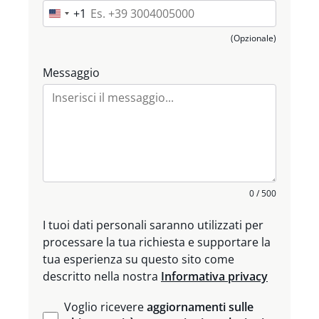
+1
U
n
(Opzionale)
i
t
Messaggio
e
d
S
t
a
t
e
0 / 500
s
+
I tuoi dati personali saranno utilizzati per
1
processare la tua richiesta e supportare la
tua esperienza su questo sito come
descritto nella nostra
Informativa privacy
Voglio ricevere
aggiornamenti sulle