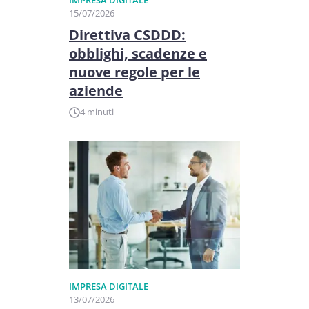
IMPRESA DIGITALE
15/07/2026
Direttiva CSDDD:
obblighi, scadenze e
nuove regole per le
aziende
4 minuti
IMPRESA DIGITALE
13/07/2026