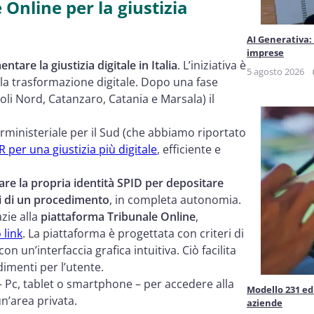
Online per la giustizia
AI Generativa:
imprese
ntare la giustizia digitale in Italia
. L’iniziativa è
5 agosto 2026
 la trasformazione digitale. Dopo una fase
oli Nord, Catanzaro, Catania e Marsala) il
ministeriale per il Sud (che abbiamo riportato
R per una giustizia più digitale
, efficiente e
are la propria identità SPID per
depositare
si di un procedimento
, in completa autonomia.
zie alla
piattaforma Tribunale Online
,
 link
. La piattaforma è progettata con criteri di
con un’interfaccia grafica intuitiva. Ciò facilita
dimenti per l’utente.
 Pc, tablet o smartphone – per accedere alla
Modello 231 ed 
n’area privata.
aziende