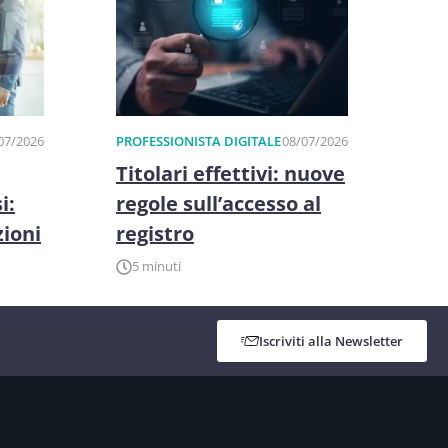
07/2026
PROFESSIONISTA DIGITALE
08/07/2026
Titolari effettivi: nuove
i:
regole sull’accesso al
zioni
registro
5 minuti
Iscriviti alla Newsletter