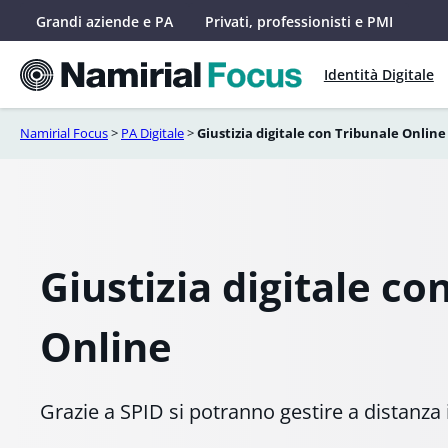
Vai
Grandi aziende e PA
Privati, professionisti e PMI
al
contenuto
Identità Digitale
Namirial Focus
>
PA Digitale
>
Giustizia digitale con Tribunale Online
Giustizia digitale co
Online
Grazie a SPID si potranno gestire a distanza 