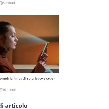
5 minuti
iometria: impatti su privacy e cyber
10 minuti
i articolo