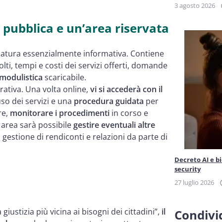
3 agosto 2026
 pubblica e un’area riservata
a natura essenzialmente informativa. Contiene
olti, tempi e costi dei servizi offerti, domande
modulistica
scaricabile.
ativa. Una volta online,
vi si accederà
con il
uso dei servizi e una
procedura guidata
per
re,
monitorare i procedimenti
in corso e
 area sarà possibile
gestire eventuali altre
gestione di rendiconti e relazioni da parte di
Decreto AI e b
security
27 luglio 2026
ustizia più vicina ai bisogni dei cittadini”,
il
Condivid