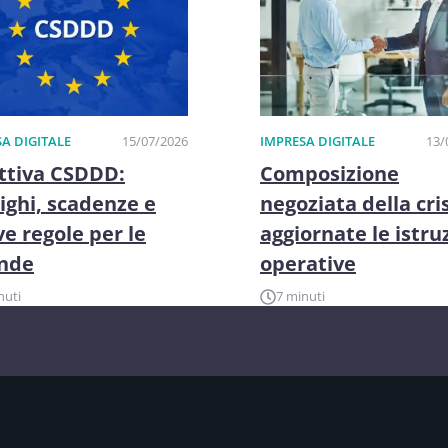
A DIGITALE
15/07/2026
IMPRESA DIGITALE
13/
ttiva CSDDD:
Composizione
ighi, scadenze e
negoziata della cris
e regole per le
aggiornate le istru
ende
operative
nuti
7 minuti