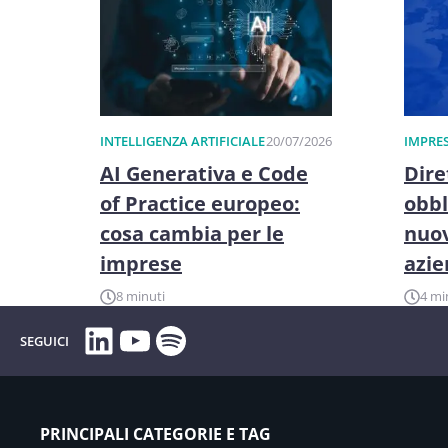
INTELLIGENZA ARTIFICIALE
20/07/2026
IMPRES
AI Generativa e Code
Dire
of Practice europeo:
obbl
cosa cambia per le
nuov
imprese
azi
8 minuti
4 mi
LinkedIn
YouTube
Spotify
SEGUICI
PRINCIPALI CATEGORIE E TAG