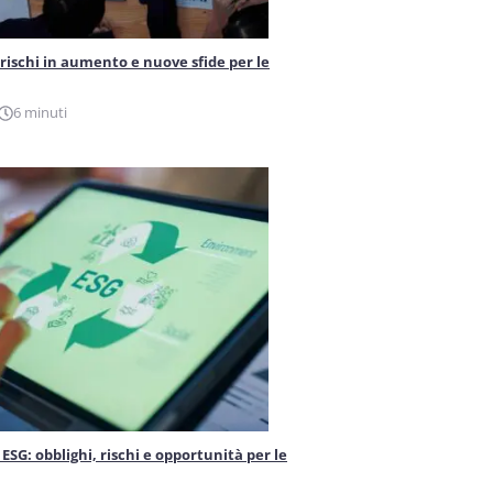
 rischi in aumento e nuove sfide per le
6 minuti
ESG: obblighi, rischi e opportunità per le