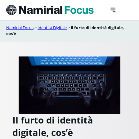
Vai
al
contenuto
Namirial Focus
>
Identità Digitale
>
Il furto di identità digitale,
cos’è
Il furto di identità
digitale, cos’è