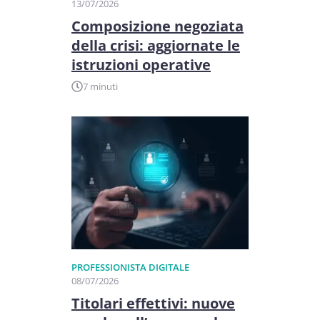
13/07/2026
Composizione negoziata
della crisi: aggiornate le
istruzioni operative
7 minuti
PROFESSIONISTA DIGITALE
08/07/2026
Titolari effettivi: nuove