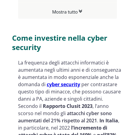
Che cosa sono gli ETF Cyber
Mostra tutto
security
Come investire nella cyber
security
La frequenza degli attacchi informatici è
aumentata negli ultimi anni e di conseguenza
è aumentata in modo esponenziale anche la
domanda di
cyber security
per contrastare
questo tipo di minacce, che possono causare
danni a PA, aziende e singoli cittadini.
Secondo il
Rapporto Clusit 2023
, l’anno
scorso nel mondo gli
attacchi cyber sono
aumentati del 21% rispetto al 2021
.
In Italia
,
in particolare, nel 2022
l’incremento di
attacchi cyber è stato del 169%
e
nell’83%