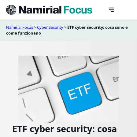
Vai
al
contenuto
Namirial Focus
>
Cyber Security
>
ETF cyber security: cosa sono e
come funzionano
ETF cyber security: cosa