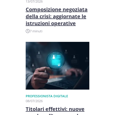
13/07/2026
Composizione negoziata
della crisi: aggiornate le
istruzioni operative
7 minuti
PROFESSIONISTA DIGITALE
08/07/2026
Titolari effettivi: nuove