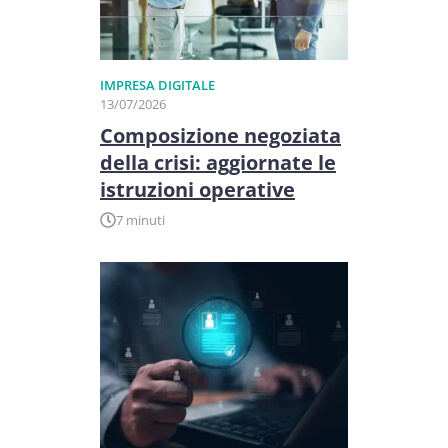
IMPRESA DIGITALE
13/07/2026
Composizione negoziata
della crisi: aggiornate le
istruzioni operative
7 minuti