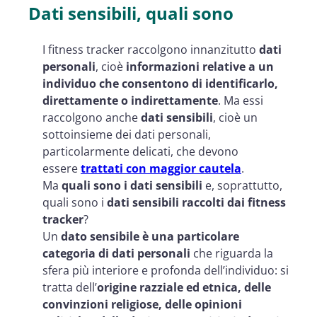
Dati sensibili, quali sono
I fitness tracker raccolgono innanzitutto
dati
personali
, cioè
informazioni relative a un
individuo che consentono di identificarlo,
direttamente o indirettamente
. Ma essi
raccolgono anche
dati sensibili
, cioè un
sottoinsieme dei dati personali,
particolarmente delicati, che devono
essere
trattati con maggior cautela
.
Ma
quali sono i dati sensibili
e, soprattutto,
quali sono i
dati sensibili raccolti dai fitness
tracker
?
Un
dato sensibile è una particolare
categoria di dati personali
che riguarda la
sfera più interiore e profonda dell’individuo: si
tratta dell’
origine razziale ed etnica, delle
convinzioni religiose, delle opinioni