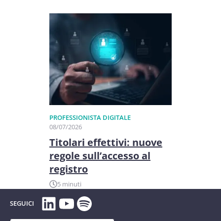
PROFESSIONISTA DIGITALE
08/07/2026
Titolari effettivi: nuove
regole sull’accesso al
registro
5 minuti
LinkedIn
YouTube
Spotify
SEGUICI