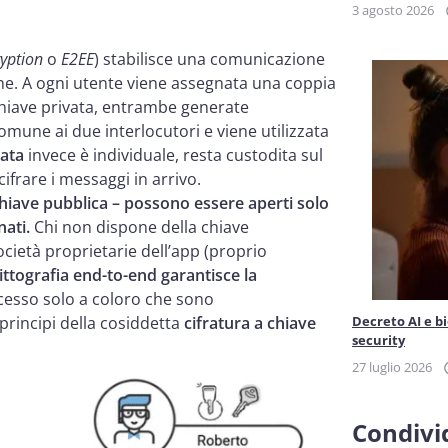
3 agosto 2026
yption
o
E2EE
) stabilisce una comunicazione
one. A ogni utente viene assegnata una coppia
chiave privata, entrambe generate
omune ai due interlocutori e viene utilizzata
vata
invece è individuale, resta custodita sul
cifrare i messaggi in arrivo.
 chiave pubblica – possono essere aperti solo
nati.
Chi non dispone della chiave
società proprietarie dell’app (proprio
rittografia end-to-end garantisce la
esso solo a coloro che sono
principi della cosiddetta
cifratura a chiave
Decreto AI e b
security
27 luglio 2026
Condivid