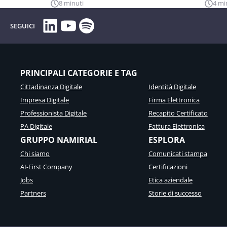
8 minuti
4 mi
LinkedIn
YouTube
Spotify
SEGUICI
PRINCIPALI CATEGORIE E TAG
Cittadinanza Digitale
Identità Digitale
Impresa Digitale
Firma Elettronica
Professionista Digitale
Recapito Certificato
PA Digitale
Fattura Elettronica
GRUPPO NAMIRIAL
ESPLORA
Chi siamo
Comunicati stampa
AI-First Company
Certificazioni
Jobs
Etica aziendale
Partners
Storie di successo