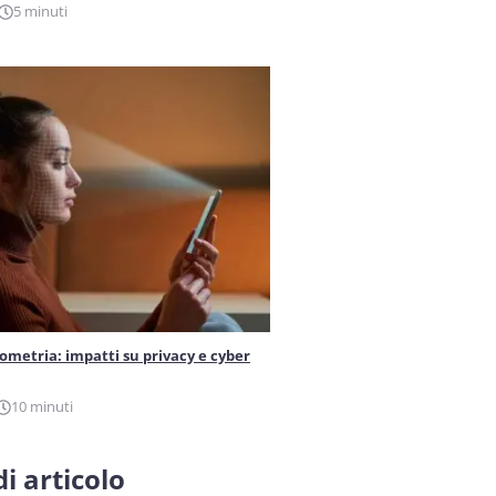
5 minuti
iometria: impatti su privacy e cyber
10 minuti
i articolo