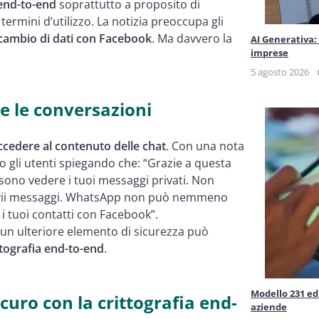
nd-to-end
soprattutto a proposito di
ermini d’utilizzo. La notizia preoccupa gli
cambio di dati con Facebook
. Ma davvero la
AI Generativa:
imprese
5 agosto 2026
e le conversazioni
ccedere al contenuto delle chat
. Con una nota
o gli utenti spiegando che: “Grazie a questa
ono vedere i tuoi messaggi privati. Non
 invii messaggi. WhatsApp non può nemmeno
i tuoi contatti con Facebook”.
a, un ulteriore elemento di sicurezza può
ttografia end-to-end
.
Modello 231 ed 
curo con la crittografia end-
aziende