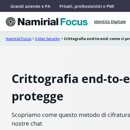
Vai
Grandi aziende e PA
Privati, professionisti e PMI
al
contenuto
Identità Digitale
Namirial Focus
>
Cyber Security
>
Crittografia end-to-end: come ci p
Crittografia end-to-
protegge
Scopriamo come questo metodo di cifratura t
nostre chat