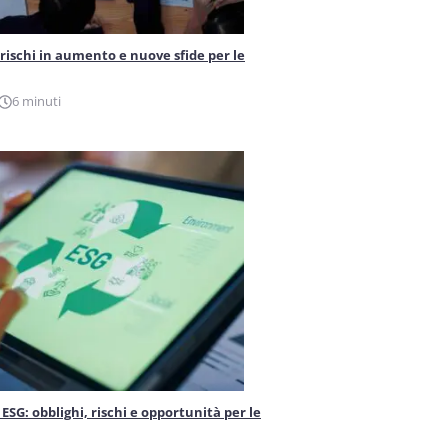
 rischi in aumento e nuove sfide per le
6 minuti
ESG: obblighi, rischi e opportunità per le