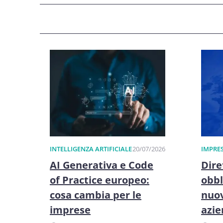
INTELLIGENZA ARTIFICIALE
20/07/2026
IMPRES
AI Generativa e Code
Dire
of Practice europeo:
obbl
cosa cambia per le
nuov
imprese
azi