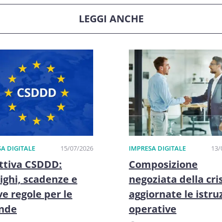
LEGGI ANCHE
A DIGITALE
15/07/2026
IMPRESA DIGITALE
13/
ttiva CSDDD:
Composizione
ighi, scadenze e
negoziata della cris
e regole per le
aggiornate le istru
ende
operative