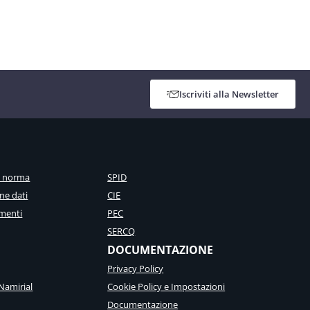
Iscriviti alla Newsletter
a norma
SPID
ne dati
CIE
menti
PEC
SERCQ
DOCUMENTAZIONE
Privacy Policy
Namirial
Cookie Policy e Impostazioni
Documentazione