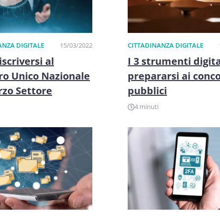
ANZA DIGITALE
15/03/2022
CITTADINANZA DIGITALE
scriversi al
I 3 strumenti digita
ro Unico Nazionale
prepararsi ai conco
rzo Settore
pubblici
4 minuti