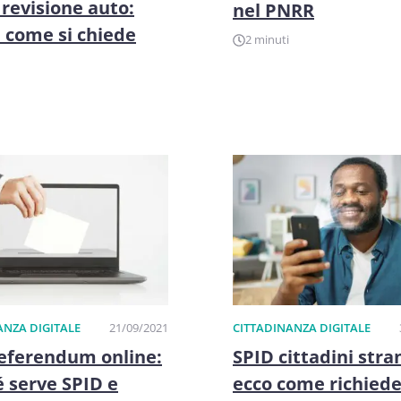
revisione auto:
nel PNRR
e come si chiede
2 minuti
ANZA DIGITALE
21/09/2021
CITTADINANZA DIGITALE
eferendum online:
SPID cittadini stran
 serve SPID e
ecco come richiede