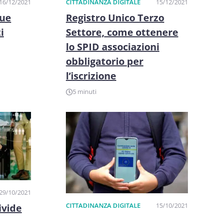
16/12/2021
CITTADINANZA DIGITALE
15/12/2021
due
Registro Unico Terzo
i
Settore, come ottenere
lo SPID associazioni
obbligatorio per
l’iscrizione
5 minuti
29/10/2021
CITTADINANZA DIGITALE
15/10/2021
ivide