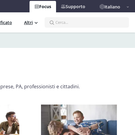
Focus
Supporto
Italiano
S
ficato
Altri
e
a
r
c
h
prese, PA, professionisti e cittadini.