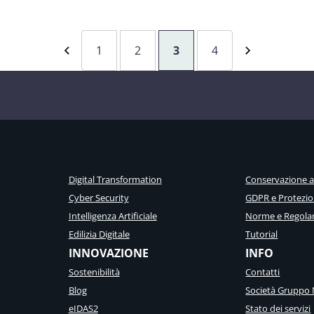
1
2
3
4
Digital Transformation
Conservazione 
Cyber Security
GDPR e Protezio
Intelligenza Artificiale
Norme e Regola
Edilizia Digitale
Tutorial
INNOVAZIONE
INFO
Sostenibilità
Contatti
Blog
Società Gruppo 
eIDAS2
Stato dei servizi