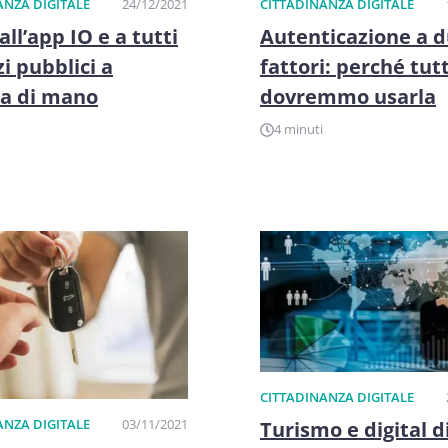
ANZA DIGITALE
24/12/2021
CITTADINANZA DIGITALE
all’app IO e a tutti
Autenticazione a 
zi pubblici a
fattori: perché tutt
ta di mano
dovremmo usarla
4 minuti
CITTADINANZA DIGITALE
ANZA DIGITALE
03/11/2021
Turismo e digital d