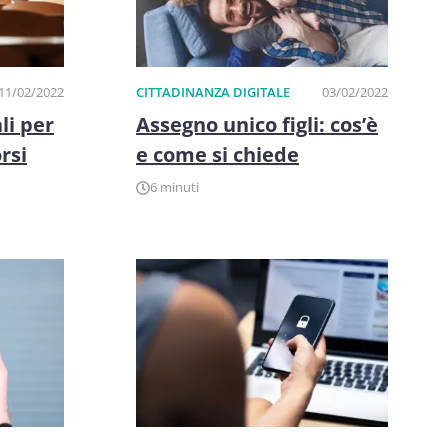
11/02/2022
CITTADINANZA DIGITALE
03/02/2022
li per
Assegno unico figli: cos’è
rsi
e come si chiede
6 minuti