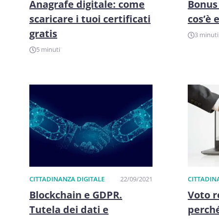
Anagrafe digitale: come
Bonus 
scaricare i tuoi certificati
cos’è 
gratis
3 minuti
5 minuti
CITTADINANZA DIGITALE
22/09/2021
CITTADIN
Blockchain e GDPR.
Voto r
Tutela dei dati e
perché