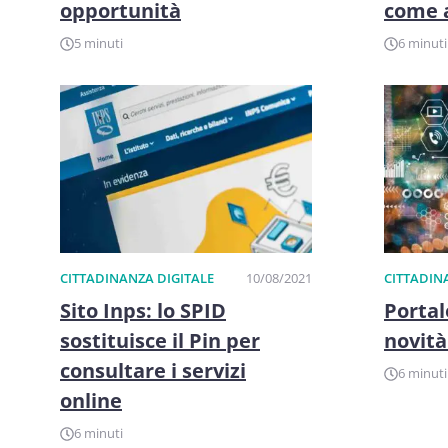
opportunità
come a
5 minuti
6 minuti
CITTADINANZA DIGITALE
10/08/2021
CITTADIN
Sito Inps: lo SPID
Portal
sostituisce il Pin per
novità
consultare i servizi
6 minuti
online
6 minuti