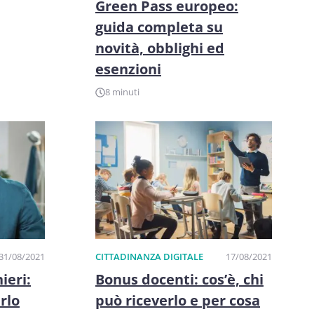
Green Pass europeo:
guida completa su
novità, obblighi ed
esenzioni
8 minuti
31/08/2021
CITTADINANZA DIGITALE
17/08/2021
ieri:
Bonus docenti: cos’è, chi
rlo
può riceverlo e per cosa