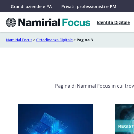
Vai
Grandi aziende e PA
Privati, professionisti e PMI
al
contenuto
Identità Digitale
Namirial Focus
>
Cittadinanza Digitale
>
Pagina 3
Pagina di Namirial Focus in cui trovi