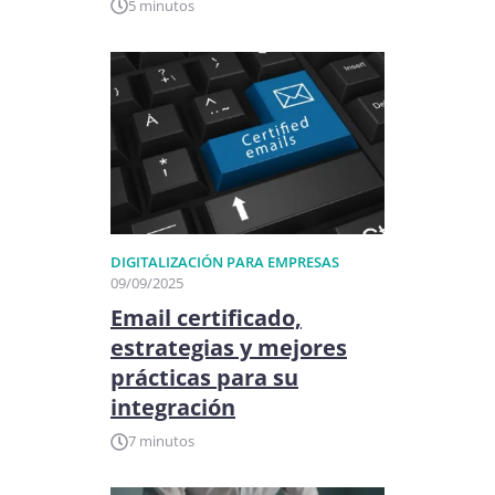
5 minutos
DIGITALIZACIÓN PARA EMPRESAS
09/09/2025
Email certificado,
estrategias y mejores
prácticas para su
integración
7 minutos