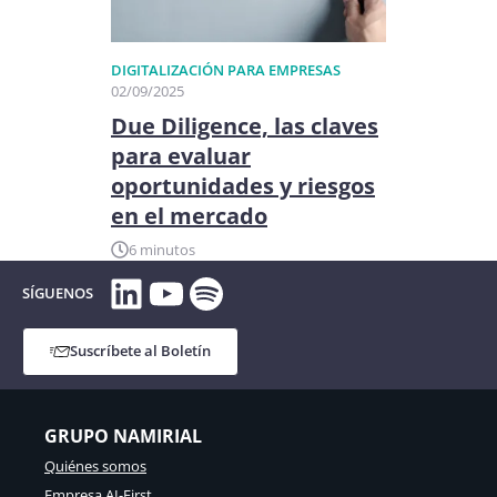
DIGITALIZACIÓN PARA EMPRESAS
02/09/2025
Due Diligence, las claves
para evaluar
oportunidades y riesgos
en el mercado
6 minutos
LinkedIn
YouTube
Spotify
SÍGUENOS
Suscríbete al Boletín
GRUPO NAMIRIAL
Quiénes somos
Empresa AI-First