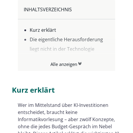
INHALTSVERZEICHNIS
Kurz erklärt
Die eigentliche Herausforderung
liegt nicht in der Technologie
Die 12 Begriffe – und was dahinter
Alle anzeigen
wirklich steckt
Warum diese Begriffe strategisch
relevant sind
Kurz erklärt
Fazit: Wissen ist die eigentliche
Wer im Mittelstand über KI-Investitionen
Infrastruktur
entscheidet, braucht keine
Informatikvorlesung – aber zwölf Konzepte,
ohne die jedes Budget-Gespräch im Nebel