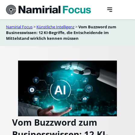
Skip
to
content
Namirial Focus
>
Künstliche Intelligenz
>
Vom Buzzword zum
Businesswissen: 12 KI-Begriffe, die Entscheidende im
Mittelstand wirklich kennen müssen
Vom Buzzword zum
Businesswissen: 12 KI-