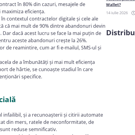
ontract în 80% din cazuri, mesajele de
Wallet?
i maximiza eficiența.
14 iulie 2026
în contextul contractelor digitale și cele ale
rată că mai mult de 90% dintre abandonuri devin
Distribu
. Dar dacă acest lucru se face la mai puțin de
 pentru aceste abandonuri crește la 26%.
or de reamintire, cum ar fi e-mailul, SMS-ul și
acela de a îmbunătăți și mai mult eficiența
rt de hârtie, se cunoaște stadiul în care
enționări specifice.
cială
nfailibil, și a recunoașterii și citirii automate
cat din mers, ratele de neconformitate, de
 sunt reduse semnificativ.