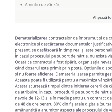
Amintiri de vânzări
Un grant integrat în relația comercială
Afișează to
Dematerializarea contractelor de împrumut și de cre
electronice și descărcarea documentelor justificative
prezent, se desfășoară în timp real și este personaliz
În cazul procesului pe suport de hârtie, nu există vizi
Odată ce contractul a fost tipărit, organizația nev
când dosarul este primit prin poștă. Opțiunile dispon
și nu foarte eficiente. Dematerializarea permite gesti
Aceasta poate fi utilizată pentru a maximiza vânzăril
Acesta scurtează timpul dintre inițierea cererii de c
de atribuire. În cazul procedurii pe suport de hârtie,
nevoie de 12-13 zile în medie pentru un contract d
de 48 de ore pentru 80% din fișierele digitale (surs
amănunțită a anumitor aspecte ale procesului de v