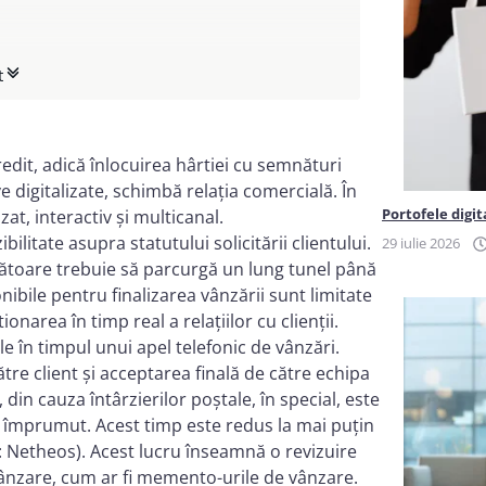
t
dit, adică înlocuirea hârtiei cu semnături
 digitalizate, schimbă relația comercială. În
Portofele digit
at, interactiv și multicanal.
bilitate asupra statutului solicitării clientului.
29 iulie 2026
ăzătoare trebuie să parcurgă un lung tunel până
ibile pentru finalizarea vânzării sunt limitate
onarea în timp real a relațiilor cu clienții.
e în timpul unui apel telefonic de vânzări.
ătre client și acceptarea finală de către echipa
 din cauza întârzierilor poștale, în special, este
e împrumut. Acest timp este redus la mai puțin
a: Netheos). Acest lucru înseamnă o revizuire
ânzare, cum ar fi memento-urile de vânzare.