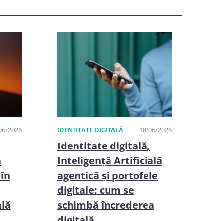
06/2026
IDENTITATE DIGITALĂ
18/06/2026
Identitate digitală,
ă
Inteligență Artificială
 în
agentică și portofele
digitale: cum se
ală
schimbă încrederea
digitală