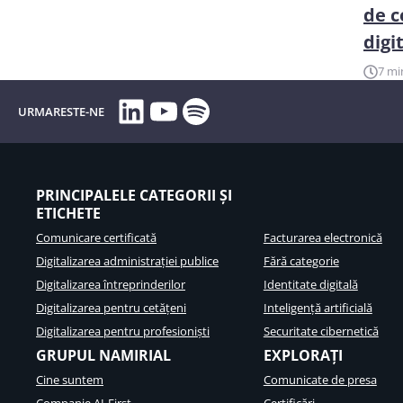
de c
digi
7 mi
LinkedIn
YouTube
Spotify
URMARESTE-NE
PRINCIPALELE CATEGORII ȘI
ETICHETE
Comunicare certificată
Facturarea electronică
Digitalizarea administrației publice
Fără categorie
Digitalizarea întreprinderilor
Identitate digitală
Digitalizarea pentru cetățeni
Inteligență artificială
Digitalizarea pentru profesioniști
Securitate cibernetică
GRUPUL NAMIRIAL
EXPLORAȚI
Cine suntem
Comunicate de presa