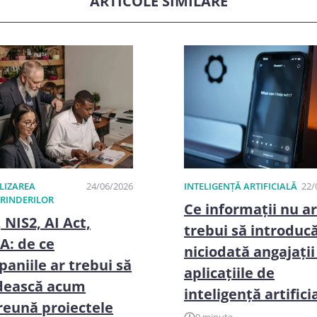
ARTICOLE SIMILARE
LIZAREA
24/06/2026
INTELIGENȚĂ ARTIFICIALĂ
22/
PRINDERILOR
Ce informații nu ar
 NIS2, AI Act,
trebui să introduc
: de ce
niciodată angajații
aniile ar trebui să
aplicațiile de
dească acum
inteligență artifici
eună proiectele