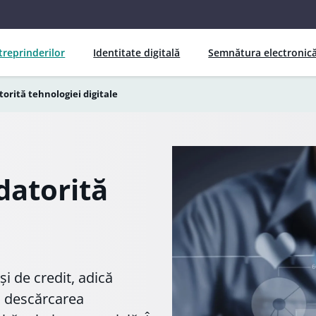
ntreprinderilor
Identitate digitală
Semnătura electronic
torită tehnologiei digitale
datorită
i de credit, adică
și descărcarea