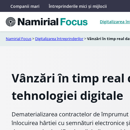
Sari
Companii mari
Întreprinderile mici și mijlocii
la
conținut
Digitalizarea î
Namirial Focus
>
Digitalizarea întreprinderilor
>
Vânzări în timp real da
Vânzări în timp real 
tehnologiei digitale
Dematerializarea contractelor de împrumut ș
înlocuirea hârtiei cu semnături electronice 