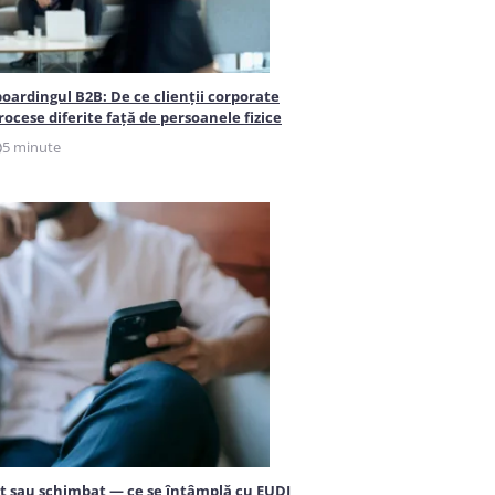
ardingul B2B: De ce clienții corporate
ocese diferite față de persoanele fizice
5 minute
t sau schimbat — ce se întâmplă cu EUDI