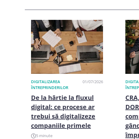
DIGITALIZAREA
01/07/2026
DIGITA
ÎNTREPRINDERILOR
ÎNTRE
De la hârtie la fluxul
CRA,
digital: ce procese ar
DORA
trebui să digitalizeze
comp
companiile primele
gân
împr
5 minute