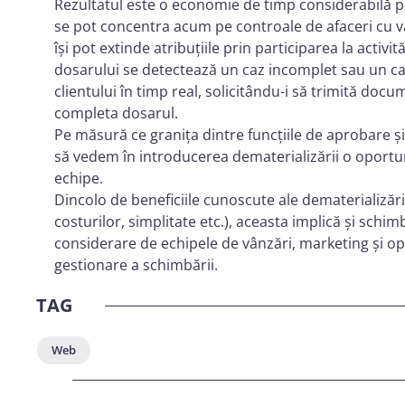
Rezultatul este o economie de timp considerabilă p
se pot concentra acum pe controale de afaceri cu va
își pot extinde atribuțiile prin participarea la activit
dosarului se detectează un caz incomplet sau un caz 
clientului în timp real, solicitându-i să trimită doc
completa dosarul.
Pe măsură ce granița dintre funcțiile de aprobare și
să vedem în introducerea dematerializării o oportun
echipe.
Dincolo de beneficiile cunoscute ale dematerializări
costurilor, simplitate etc.), aceasta implică și schimbă
considerare de echipele de vânzări, marketing și op
gestionare a schimbării.
TAG
Web