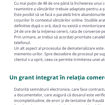
Cu mai puțin de 48 de ore până la încheierea unui c
reamintire a vânzărilor trebuie adaptate pentru a-ș
Este posibil să se facă o paralelă între abandonurile 
coșurilor în contextul vânzărilor online. Studiile a
definitive după o oră, dacă nu există o monitorizare
24 de ore de la inițierea cererii, rata de conversie
Prin urmare, ar trebui să acordați prioritate canalel
telefonul.
Un alt aspect al procesului de dematerializare este 
memento-urilor. Spre deosebire de procesul pe supo
clientul s-a oprit, ceea ce permite trimiterea unei at
Un grant integrat în relația comer
Datorită semnăturii electronice, care face contractul i
a documentelor, care asigură că dosarul este verifi
incompletitudine, de erori și de tentative de fraudă