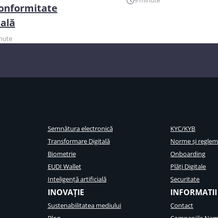
9 minute
onformitate
tală
nute
Semnătura electronică
KYC/KYB
Transformare Digitală
Norme și reglem
Biometrie
Onboarding
EUDI Wallet
Plăți Digitale
Inteligență artificială
Securitate
INOVAȚIE
INFORMATII
Sustenabilitatea mediului
Contact