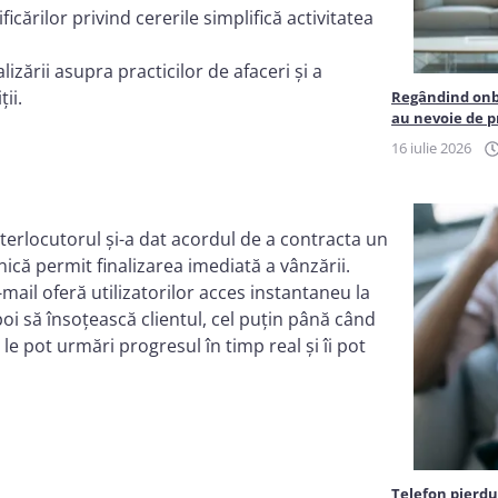
icărilor privind cererile simplifică activitatea
izării asupra practicilor de afaceri și a
ii.
Regândind onbo
au nevoie de pr
16 iulie 2026
nterlocutorul și-a dat acordul de a contracta un
că permit finalizarea imediată a vânzării.
e-mail oferă utilizatorilor acces instantaneu la
poi să însoțească clientul, cel puțin până când
le pot urmări progresul în timp real și îi pot
Telefon pierdu