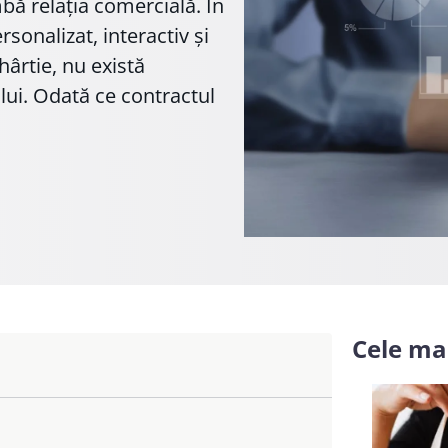
mbă relația comercială. În
rsonalizat, interactiv și
hârtie, nu există
tului. Odată ce contractul
Cele mai