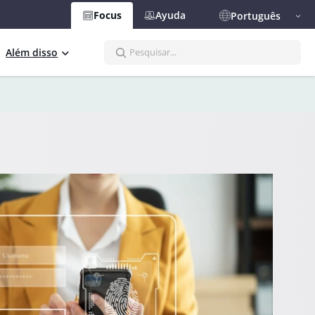
Focus
Ayuda
Português
S
Além disso
e
a
r
c
h