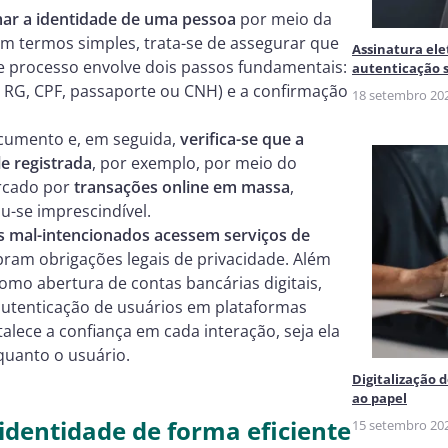
mar a identidade de uma pessoa
por meio da
Em termos simples, trata-se de assegurar que
Assinatura el
e processo envolve dois passos fundamentais:
autenticação s
RG, CPF, passaporte ou CNH) e a confirmação
18 setembro 20
documento e, em seguida,
verifica-se que a
e registrada
, por exemplo, por meio do
arcado por
transações online em massa
,
ou-se imprescindível.
s mal-intencionados acessem serviços de
am obrigações legais de privacidade. Além
omo abertura de contas bancárias digitais,
autenticação de usuários em plataformas
talece a confiança em cada interação, seja ela
quanto o usuário.
Digitalização 
ao papel
dentidade de forma eficiente
15 setembro 20