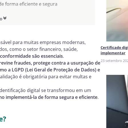
e forma eficiente e segura
ntidade eficiente
do
de dados de identidade
nsável para muitas empresas modernas,
Certificado di
os, como o setor financeiro, saúde,
implementar
conformidade são essenciais
.
23 setembro 20
revine fraudes, protege contra a usurpação de
mo a LGPD (Lei Geral de Proteção de Dados) e
validação é obrigatória para evitar multas e
dentificação digital se transformou em um
o implementá-la de forma segura e eficiente
.
e?