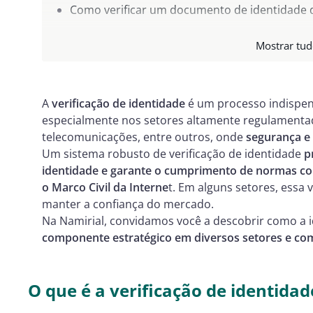
Como verificar um documento de identidade d
Benefícios de um sistema de verificação de ide
Mostrar tu
Como implementar um serviço de verificação 
A
verificação de identidade
é um processo indispe
especialmente nos setores altamente regulamentad
telecomunicações, entre outros, onde
segurança e 
Um sistema robusto de verificação de identidade
p
identidade e garante o cumprimento de normas co
o Marco Civil da Interne
t. Em alguns setores, essa 
manter a confiança do mercado.
Na Namirial, convidamos você a descobrir como a i
componente estratégico em diversos setores e com
O que é a verificação de identidad