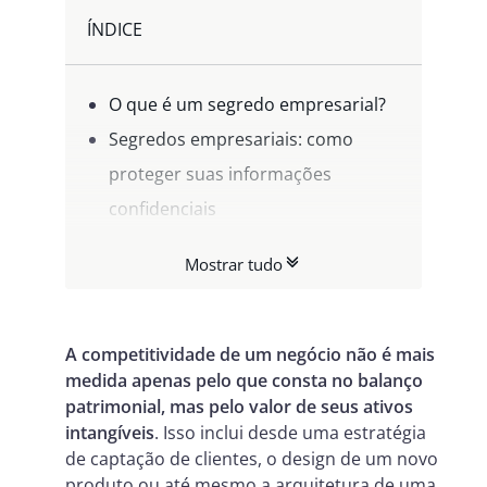
ÍNDICE
O que é um segredo empresarial?
Segredos empresariais: como
proteger suas informações
confidenciais
Medidas práticas para
Mostrar tudo
implementar a proteção dos
segredos empresariais
O que a legislação brasileira dispõe
A competitividade de um negócio não é mais
medida apenas pelo que consta no balanço
em caso de violação?
patrimonial, mas pelo valor de seus ativos
A melhor estratégia: A prevenção
intangíveis
. Isso inclui desde uma estratégia
de captação de clientes, o design de um novo
produto ou até mesmo a arquitetura de uma