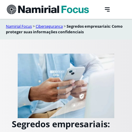
Saltar
para
o
conteúdo
Namirial Focus
>
Cibersegurança
>
Segredos empresariais: Como
proteger suas informações confidenciais
Segredos empresariais: