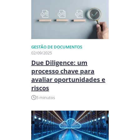
GESTÃO DE DOCUMENTOS
02/09/2025
Due Diligence: um
processo chave para
avaliar oportunidades e
riscos
5 minutos