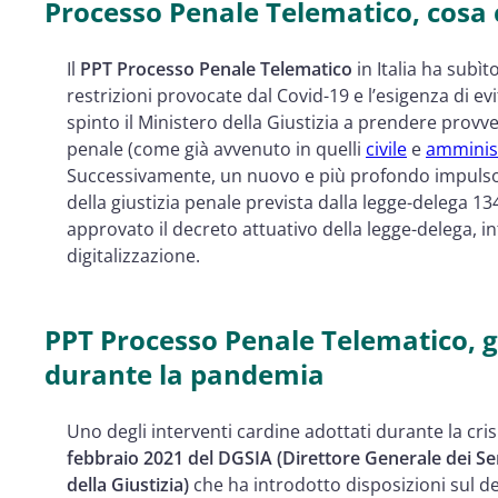
Il deposito degli atti con Pec
Processo Penale Telematico, cosa
Formato dell’atto e dei documenti allegati
Il
PPT Processo Penale Telematico
in Italia ha subì
Tipi di firma ammessi e dimensioni massime p
restrizioni provocate dal Covid-19 e l’esigenza di 
PPT, le novità introdotte dalla riforma della gi
spinto il Ministero della Giustizia a prendere prov
Principi generali su formazione e deposito deg
penale (come già avvenuto in quelli
civile
e
amminis
Successivamente, un nuovo e più profondo impulso a
Telematico
della giustizia penale prevista dalla legge-delega 1
PPT, la formazione degli atti
approvato il decreto attuativo della legge-delega, i
PPT, il deposito telematico degli atti
digitalizzazione.
Il fascicolo processuale informatico
Quali sono i termini per il deposito degli atti
PPT Processo Penale Telematico, gl
Cosa succede se i sistemi informatici non fun
durante la pandemia
La notifica degli atti nel PPT Processo Penale 
Udienze a distanza
Uno degli interventi cardine adottati durante la cri
febbraio 2021 del DGSIA (Direttore Generale dei Ser
della Giustizia)
che ha introdotto disposizioni sul de