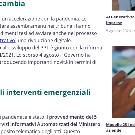
 cambia
AI Generativa:
to un’accelerazione con la pandemia. Le
er ciascun deposito
imprese
evitare assembramenti nei tribunali hanno
ustizia penale
5 agosto 2026
vedimenti tesi ad avviare anche nel processo
li atti nel PPT Processo Penale
trativo
) una rivoluzione digitale.
llo sviluppo del PPT è giunto con la riforma
34/2021. Lo scorso 4 agosto il Governo ha
ntroducendo importanti novità in termini di
 nel PPT Processo Penale Telematico
i interventi emergenziali
zionano?
Telematico
si pandemica è stato il
provvedimento del 5
vizi Informativi Automatizzati del Ministero
Modello 231 ed 
aziende
posito telematico degli atti. Questo