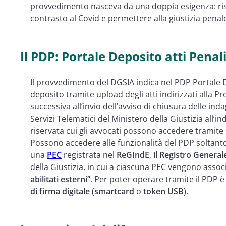
provvedimento nasceva da una doppia esigenza: risp
contrasto al Covid e permettere alla giustizia penal
Il PDP: Portale Deposito atti Penal
Il provvedimento del DGSIA indica nel PDP Portale D
deposito tramite upload degli atti indirizzati alla Pr
successiva all’invio dell’avviso di chiusura delle inda
Servizi Telematici del Ministero della Giustizia all’in
riservata cui gli avvocati possono accedere tramite
Possono accedere alle funzionalità del PDP soltanto
una
PEC
registrata nel
ReGIndE
,
il Registro Generale
della Giustizia, in cui a ciascuna PEC vengono associat
abilitati esterni”
. Per poter operare tramite il PDP è
di firma digitale
(
smartcard
o
token USB
).