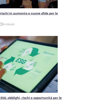
 rischi in aumento e nuove sfide per le
6 minuti
ESG: obblighi, rischi e opportunità per le