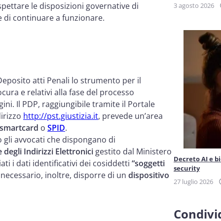
ettare le disposizioni governative di
3 agosto 2026
e di continuare a funzionare.
i
eposito atti Penali lo strumento per il
ocura e relativi alla fase del processo
gini. Il PDP, raggiungibile tramite il Portale
dirizzo
http://pst.giustizia.it
, prevede un’area
smartcard
o
SPID
.
 gli avvocati che dispongano di
 degli Indirizzi Elettronici
gestito dal Ministero
Decreto AI e b
i i dati identificativi dei cosiddetti
“soggetti
security
 necessario, inoltre, disporre di un
dispositivo
27 luglio 2026
Condivid