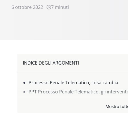
6 ottobre 2022
7 minuti
INDICE DEGLI ARGOMENTI
Processo Penale Telematico, cosa cambia
PPT Processo Penale Telematico, gli intervent
Il PDP: Portale Deposito atti Penali
Mostra tutt
La nomina del difensore
Quali atti si possono depositare sul PDP