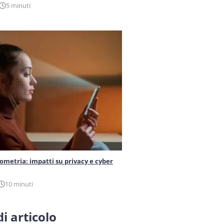
5 minuti
iometria: impatti su privacy e cyber
10 minuti
i articolo