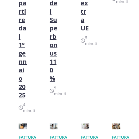
pa
de
ex
minuti
rti
l
tr
re
Su
a
da
pe
UE
l
rb
5
1°
on
minuti
ge
us
nn
11
ai
0
o
%
20
5
25
minuti
4
minuti
FATTURA
FATTURA
FATTURA
FATTURA