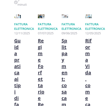
5
minuti
FATTURA
FATTURA
FATTURA
FATTURA
ELETTRONICA
ELETTRONICA
ELETTRONICA
ELETTRONICA
12/11/2025
07/07/2025
09/06/2025
12/05/2025
Gu
Re
Sp
Rif
id
gi
lit
or
a
m
pa
m
pr
e
y
a
ati
Fo
m
Vi
ca
rf
en
da
ai
et
t:
,
tip
ta
co
co
i
rio
sa
m
di
e
ca
e
fa
Re
m
ca