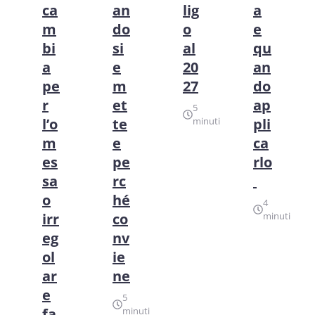
ca
an
lig
a
m
do
o
e
bi
si
al
qu
a
e
20
an
pe
m
27
do
r
et
ap
5
l’o
te
minuti
pli
m
e
ca
es
pe
rlo
sa
rc
o
hé
4
irr
co
minuti
eg
nv
ol
ie
ar
ne
e
5
fa
minuti