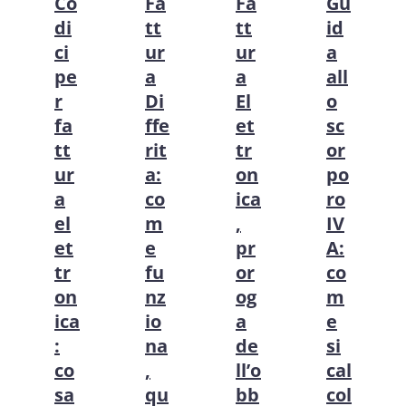
Co
Fa
Fa
Gu
di
tt
tt
id
ci
ur
ur
a
pe
a
a
all
r
Di
El
o
fa
ffe
et
sc
tt
rit
tr
or
ur
a:
on
po
a
co
ica
ro
el
m
,
IV
et
e
pr
A:
tr
fu
or
co
on
nz
og
m
ica
io
a
e
:
na
de
si
co
,
ll’o
cal
sa
qu
bb
col