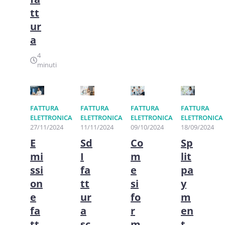
tt
ur
a
4
minuti
FATTURA
FATTURA
FATTURA
FATTURA
ELETTRONICA
ELETTRONICA
ELETTRONICA
ELETTRONICA
27/11/2024
11/11/2024
09/10/2024
18/09/2024
E
Sd
Co
Sp
mi
I
m
lit
ssi
fa
e
pa
on
tt
si
y
e
ur
fo
m
fa
a
r
en
tt
sc
m
t