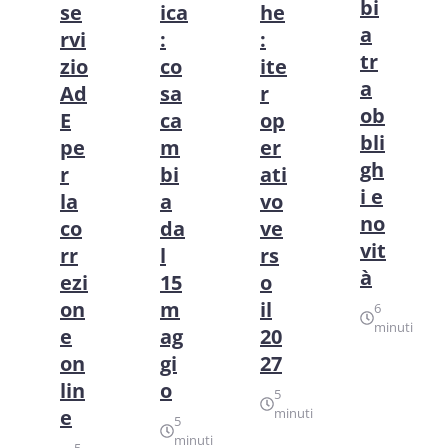
bi
se
ica
he
a
rvi
:
:
tr
zio
co
ite
a
Ad
sa
r
ob
E
ca
op
bli
pe
m
er
gh
r
bi
ati
i e
la
a
vo
no
co
da
ve
vit
rr
l
rs
à
ezi
15
o
on
m
il
6
minuti
e
ag
20
on
gi
27
lin
o
5
e
minuti
5
minuti