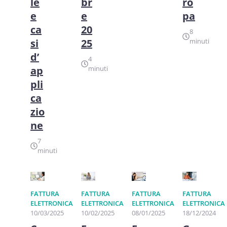
le
br
ro
e
e
pa
ca
20
8
si
25
minuti
d’
4
ap
minuti
pli
ca
zio
ne
7
minuti
FATTURA
FATTURA
FATTURA
FATTURA
ELETTRONICA
ELETTRONICA
ELETTRONICA
ELETTRONICA
10/03/2025
10/02/2025
08/01/2025
18/12/2024