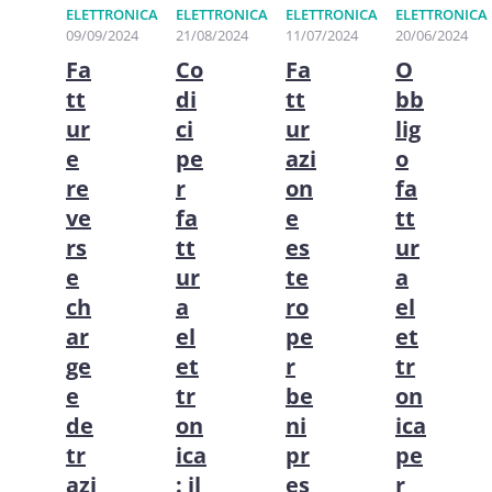
ELETTRONICA
ELETTRONICA
ELETTRONICA
ELETTRONICA
09/09/2024
21/08/2024
11/07/2024
20/06/2024
Fa
Co
Fa
O
tt
di
tt
bb
ur
ci
ur
lig
e
pe
azi
o
re
r
on
fa
ve
fa
e
tt
rs
tt
es
ur
e
ur
te
a
ch
a
ro
el
ar
el
pe
et
ge
et
r
tr
e
tr
be
on
de
on
ni
ica
tr
ica
pr
pe
azi
: il
es
r